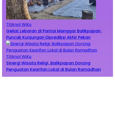
Titiknol WiKu
Geliat Lebaran di Pantai Manggar Balikpapan,
Puncak Kunjungan Diprediksi Akhir Pekan
Titiknol WiKu
Sinergi Wisata Religi, Balikpapan Dorong
Penguatan Kearifan Lokal di Bulan Ramadhan