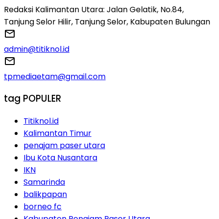
Redaksi Kalimantan Utara: Jalan Gelatik, No.84,
Tanjung Selor Hilir, Tanjung Selor, Kabupaten Bulungan
admin@titiknol.id
tpmediaetam@gmail.com
tag POPULER
Titiknol.id
Kalimantan Timur
penajam paser utara
Ibu Kota Nusantara
IKN
Samarinda
balikpapan
borneo fc
Kabupaten Penajam Paser Utara