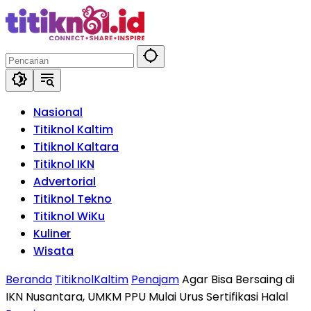
Langsung
ke
konten
Nasional
Titiknol Kaltim
Titiknol Kaltara
Titiknol IKN
Advertorial
Titiknol Tekno
Titiknol WiKu
Kuliner
Wisata
Beranda
TitiknolKaltim
Penajam
Agar Bisa Bersaing di
IKN Nusantara, UMKM PPU Mulai Urus Sertifikasi Halal