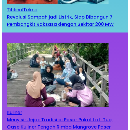
TitiknolTekno
Revolusi Sampah jadi Listrik, Siap Dibangun 7
Pembangkit Raksasa dengan Sekitar 200 MW
Kuliner
Menyisir Jejak Tradisi di Pasar Pakot Lati Tuo,
Oase Kuliner Tengah Rimba Mangrove Paser