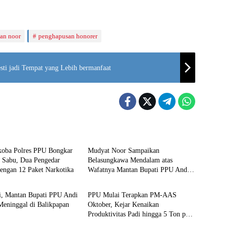
aan noor
penghapusan honorer
ti jadi Tempat yang Lebih bermanfaat
Penajam
rkoba Polres PPU Bongkar
Mudyat Noor Sampaikan
n Sabu, Dua Pengedar
Belasungkawa Mendalam atas
engan 12 Paket Narkotika
Wafatnya Mantan Bupati PPU Andi
Penajam
Harahap
hi, Mantan Bupati PPU Andi
PPU Mulai Terapkan PM-AAS
Meninggal di Balikpapan
Oktober, Kejar Kenaikan
Produktivitas Padi hingga 5 Ton per
Hektare