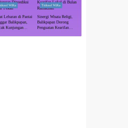
itiknol WiKu
Titiknol WiKu
at Lebaran di Pantai
Sinergi Wisata Religi,
ggar Balikpapan,
Balikpapan Dorong
cak Kunjungan
Penguatan Kearifan
ediksi Akhir Pekan
Lokal di Bulan
Ramadhan