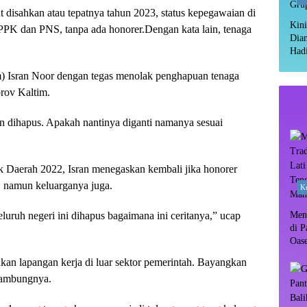
t disahkan atau tepatnya tahun 2023, status kepegawaian di
Kini
PPPK dan PNS, tanpa ada honorer.Dengan kata lain, tenaga
Dia
Hadi
Gru
) Isran Noor dengan tegas menolak penghapuan tenaga
rov Kaltim.
n dihapus. Apakah nantinya diganti namanya sesuai
k Daerah 2022, Isran menegaskan kembali jika honorer
, namun keluarganya juga.
Ku
luruh negeri ini dihapus bagaimana ini ceritanya,” ucap
Meny
di P
Oas
Rim
n lapangan kerja di luar sektor pemerintah. Bayangkan
 sambungnya.