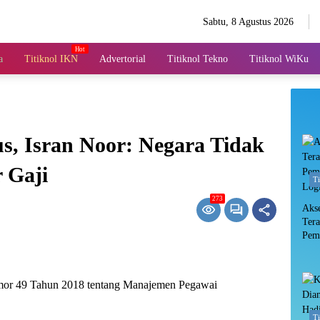
Sabtu, 8 Agustus 2026
a
Titiknol IKN
Advertorial
Titiknol Tekno
Titiknol WiKu
s, Isran Noor: Negara Tidak
 Gaji
T
273
Aks
Ter
Pem
Log
mor 49 Tahun 2018 tentang Manajemen Pegawai
T