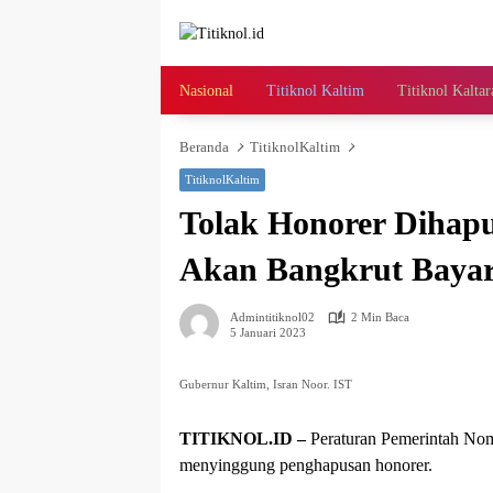
Langsung
ke
konten
Nasional
Titiknol Kaltim
Titiknol Kaltar
Beranda
TitiknolKaltim
TitiknolKaltim
Tolak Honorer Dihapu
Akan Bangkrut Bayar
Admintitiknol02
2 Min Baca
5 Januari 2023
Gubernur Kaltim, Isran Noor. IST
TITIKNOL.ID –
Peraturan Pemerintah No
menyinggung penghapusan honorer.