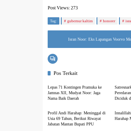
Post Views:
273
Tag:
gubernur kaltim
honorer
isr
Isran Noor: Eks Lapangan Voorvo Mes
Pos Terkait
Penajam
Penajam
Lepas 71 Kontingen Pramuka ke
Satresna
Jamnas XII, Mudyat Noor: Jaga
Peredara
Nama Baik Daerah
Diciduk d
Penajam
Penajam
Profil Andi Harahap: Meninggal di
Innalilla
Usia 69 Tahun, Berikut Riwayat
Harahap 
Jabatan Mantan Bupati PPU