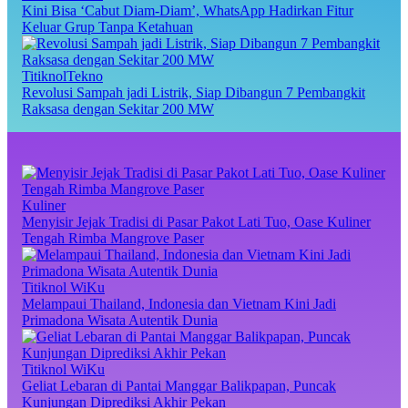
Kini Bisa ‘Cabut Diam-Diam’, WhatsApp Hadirkan Fitur
Keluar Grup Tanpa Ketahuan
TitiknolTekno
Revolusi Sampah jadi Listrik, Siap Dibangun 7 Pembangkit
Raksasa dengan Sekitar 200 MW
Kuliner
Menyisir Jejak Tradisi di Pasar Pakot Lati Tuo, Oase Kuliner
Tengah Rimba Mangrove Paser
Titiknol WiKu
Melampaui Thailand, Indonesia dan Vietnam Kini Jadi
Primadona Wisata Autentik Dunia
Titiknol WiKu
Geliat Lebaran di Pantai Manggar Balikpapan, Puncak
Kunjungan Diprediksi Akhir Pekan