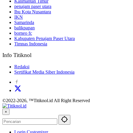
Kalimantan Timur
penajam paser utara
Ibu Kota Nusantara
IKN
Samarinda
balikpapan
borneo fc
Kabupaten Penajam Paser Utara
Timnas Indonesia
Info Titiknol
Redaksi
Sertifikat Media Siber Indonesia
©2022-2026, ™Titiknol.id All Right Reserved
×
Login Customizer