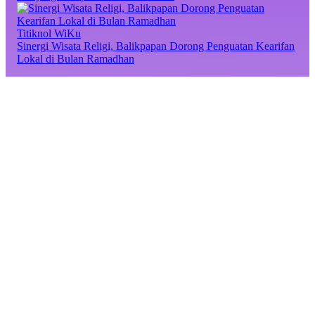
Titiknol WiKu
Sinergi Wisata Religi, Balikpapan Dorong Penguatan Kearifan
Lokal di Bulan Ramadhan