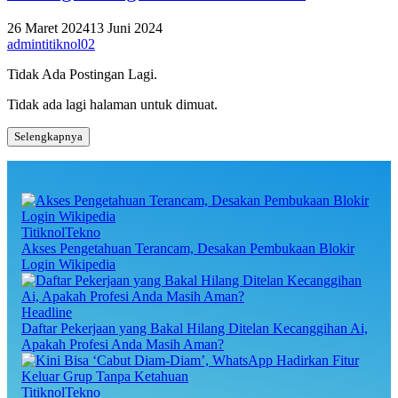
26 Maret 2024
13 Juni 2024
admintitiknol02
Tidak Ada Postingan Lagi.
Tidak ada lagi halaman untuk dimuat.
Selengkapnya
TitiknolTekno
Akses Pengetahuan Terancam, Desakan Pembukaan Blokir
Login Wikipedia
Headline
Daftar Pekerjaan yang Bakal Hilang Ditelan Kecanggihan Ai,
Apakah Profesi Anda Masih Aman?
TitiknolTekno