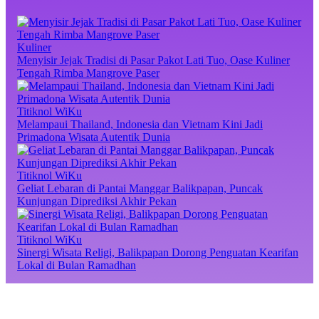
Kuliner
Menyisir Jejak Tradisi di Pasar Pakot Lati Tuo, Oase Kuliner
Tengah Rimba Mangrove Paser
Titiknol WiKu
Melampaui Thailand, Indonesia dan Vietnam Kini Jadi
Primadona Wisata Autentik Dunia
Titiknol WiKu
Geliat Lebaran di Pantai Manggar Balikpapan, Puncak
Kunjungan Diprediksi Akhir Pekan
Titiknol WiKu
Sinergi Wisata Religi, Balikpapan Dorong Penguatan Kearifan
Lokal di Bulan Ramadhan