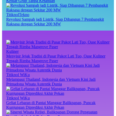
Keluar Grup Tanpa Ketahuan
TitiknolTekno
Revolusi Sampah jadi Listrik, Siap Dibangun 7 Pembangkit
Raksasa dengan Sekitar 200 MW
Kuliner
Menyisir Jejak Tradisi di Pasar Pakot Lati Tuo, Oase Kuliner
Tengah Rimba Mangrove Paser
Titiknol WiKu
Melampaui Thailand, Indonesia dan Vietnam Kini Jadi
Primadona Wisata Autentik Dunia
Titiknol WiKu
Geliat Lebaran di Pantai Manggar Balikpapan, Puncak
Kunjungan Diprediksi Akhir Pekan