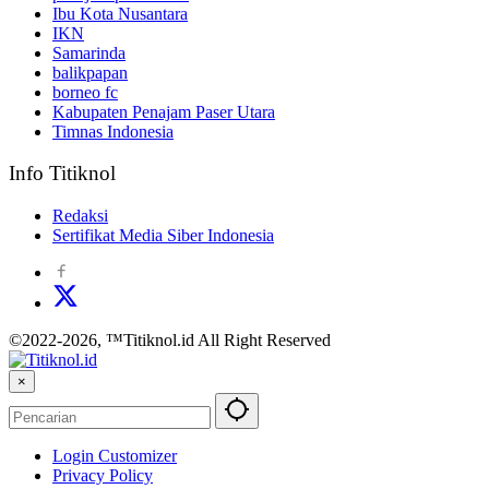
Ibu Kota Nusantara
IKN
Samarinda
balikpapan
borneo fc
Kabupaten Penajam Paser Utara
Timnas Indonesia
Info Titiknol
Redaksi
Sertifikat Media Siber Indonesia
©2022-2026, ™Titiknol.id All Right Reserved
×
Login Customizer
Privacy Policy