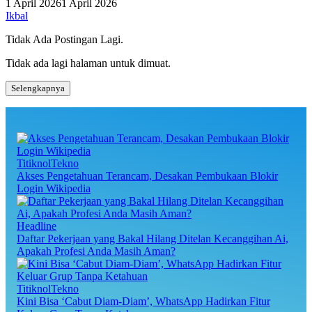
1 April 2026
1 April 2026
Ikbal
Tidak Ada Postingan Lagi.
Tidak ada lagi halaman untuk dimuat.
Selengkapnya
TitiknolTekno
Akses Pengetahuan Terancam, Desakan Pembukaan Blokir
Login Wikipedia
Headline
Daftar Pekerjaan yang Bakal Hilang Ditelan Kecanggihan Ai,
Apakah Profesi Anda Masih Aman?
TitiknolTekno
Kini Bisa ‘Cabut Diam-Diam’, WhatsApp Hadirkan Fitur