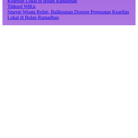
Titiknol WiKu
Sinergi Wisata Religi, Balikpapan Dorong Penguatan Kearifan
Lokal di Bulan Ramadhan