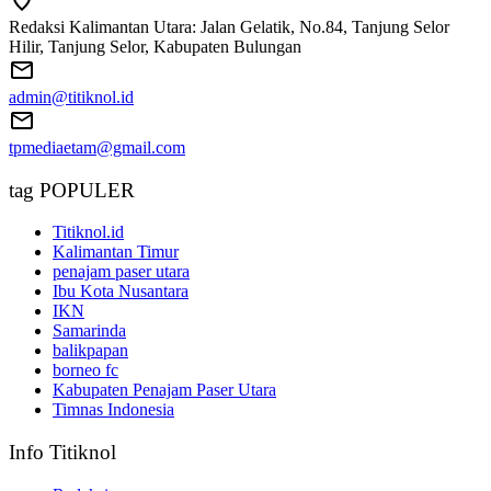
Redaksi Kalimantan Utara: Jalan Gelatik, No.84, Tanjung Selor
Hilir, Tanjung Selor, Kabupaten Bulungan
admin@titiknol.id
tpmediaetam@gmail.com
tag POPULER
Titiknol.id
Kalimantan Timur
penajam paser utara
Ibu Kota Nusantara
IKN
Samarinda
balikpapan
borneo fc
Kabupaten Penajam Paser Utara
Timnas Indonesia
Info Titiknol