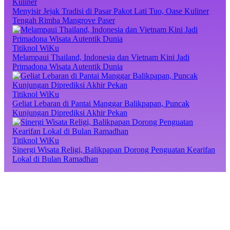
Kuliner
Menyisir Jejak Tradisi di Pasar Pakot Lati Tuo, Oase Kuliner
Tengah Rimba Mangrove Paser
Titiknol WiKu
Melampaui Thailand, Indonesia dan Vietnam Kini Jadi
Primadona Wisata Autentik Dunia
Titiknol WiKu
Geliat Lebaran di Pantai Manggar Balikpapan, Puncak
Kunjungan Diprediksi Akhir Pekan
Titiknol WiKu
Sinergi Wisata Religi, Balikpapan Dorong Penguatan Kearifan
Lokal di Bulan Ramadhan