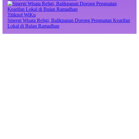
Titiknol WiKu
Sinergi Wisata Religi, Balikpapan Dorong Penguatan Kearifan
Lokal di Bulan Ramadhan