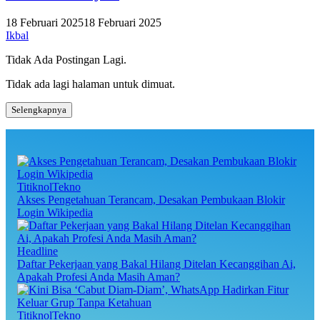
18 Februari 2025
18 Februari 2025
Ikbal
Tidak Ada Postingan Lagi.
Tidak ada lagi halaman untuk dimuat.
Selengkapnya
TitiknolTekno
Akses Pengetahuan Terancam, Desakan Pembukaan Blokir
Login Wikipedia
Headline
Daftar Pekerjaan yang Bakal Hilang Ditelan Kecanggihan Ai,
Apakah Profesi Anda Masih Aman?
TitiknolTekno