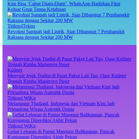
Kini Bisa ‘Cabut Diam-Diam’, WhatsApp Hadirkan Fitur
Keluar Grup Tanpa Ketahuan
TitiknolTekno
Revolusi Sampah jadi Listrik, Siap Dibangun 7 Pembangkit
Raksasa dengan Sekitar 200 MW
Kuliner
Menyisir Jejak Tradisi di Pasar Pakot Lati Tuo, Oase Kuliner
Tengah Rimba Mangrove Paser
Titiknol WiKu
Melampaui Thailand, Indonesia dan Vietnam Kini Jadi
Primadona Wisata Autentik Dunia
Titiknol WiKu
Geliat Lebaran di Pantai Manggar Balikpapan, Puncak
Kunjungan Diprediksi Akhir Pekan