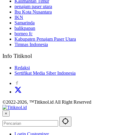
Kalimantan Timur
penajam paser utara
Ibu Kota Nusantara
IKN
Samarinda
balikpapan
borneo fc
Kabupaten Penajam Paser Utara
Timnas Indonesia
Info Titiknol
Redaksi
Sertifikat Media Siber Indonesia
©2022-2026, ™Titiknol.id All Right Reserved
×
Login Customizer