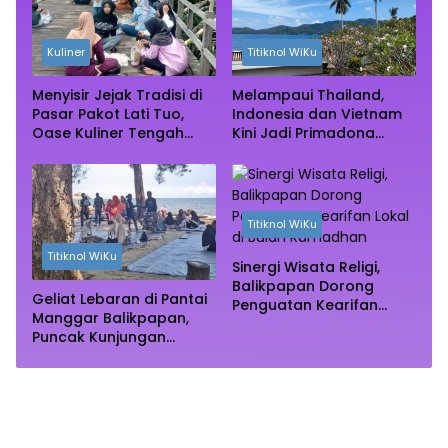
Kuliner
Titiknol WiKu
Menyisir Jejak Tradisi di
Melampaui Thailand,
Pasar Pakot Lati Tuo,
Indonesia dan Vietnam
Oase Kuliner Tengah
Kini Jadi Primadona
Rimba Mangrove Paser
Wisata Autentik Dunia
Titiknol WiKu
Titiknol WiKu
Sinergi Wisata Religi,
Balikpapan Dorong
Geliat Lebaran di Pantai
Penguatan Kearifan
Manggar Balikpapan,
Lokal di Bulan
Puncak Kunjungan
Ramadhan
Diprediksi Akhir Pekan