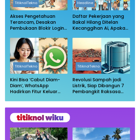
TitiknolTekno
Headline
Akses Pengetahuan
Daftar Pekerjaan yang
Terancam, Desakan
Bakal Hilang Ditelan
Pembukaan Blokir Login
Kecanggihan Ai, Apakah
Wikipedia
Profesi Anda Masih
Aman?
TitiknolTekno
TitiknolTekno
Kini Bisa ‘Cabut Diam-
Revolusi Sampah jadi
Diam’, WhatsApp
Listrik, Siap Dibangun 7
Hadirkan Fitur Keluar
Pembangkit Raksasa
Grup Tanpa Ketahuan
dengan Sekitar 200 MW