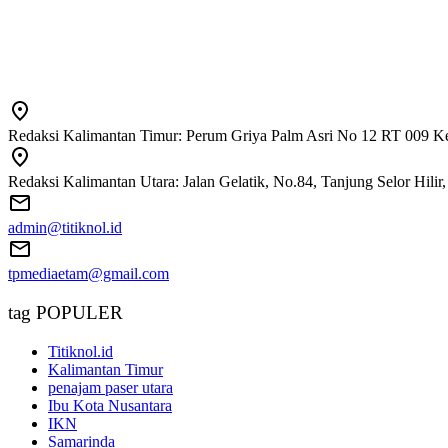
Redaksi Kalimantan Timur: Perum Griya Palm Asri No 12 RT 009 Ke
Redaksi Kalimantan Utara: Jalan Gelatik, No.84, Tanjung Selor Hili
admin@titiknol.id
tpmediaetam@gmail.com
tag POPULER
Titiknol.id
Kalimantan Timur
penajam paser utara
Ibu Kota Nusantara
IKN
Samarinda