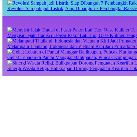
Revolusi Sampah jadi Listrik, Siap Dibangun 7 Pembangkit Raks
Menyisir Jejak Tradisi di Pasar Pakot Lati Tuo, Oase Kuliner Te
Melampaui Thailand, Indonesia dan Vietnam Kini Jadi Primadona 
Geliat Lebaran di Pantai Manggar Balikpapan, Puncak Kunjungan 
Sinergi Wisata Religi, Balikpapan Dorong Penguatan Kearifan Lo