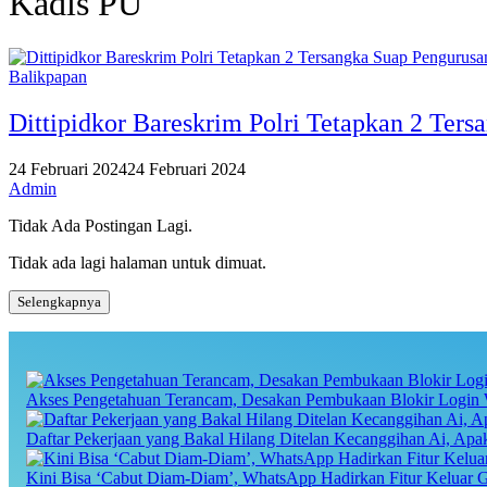
Kadis PU
Balikpapan
Dittipidkor Bareskrim Polri Tetapkan 2 Te
24 Februari 2024
24 Februari 2024
Admin
Tidak Ada Postingan Lagi.
Tidak ada lagi halaman untuk dimuat.
Selengkapnya
Akses Pengetahuan Terancam, Desakan Pembukaan Blokir Login 
Daftar Pekerjaan yang Bakal Hilang Ditelan Kecanggihan Ai, Ap
Kini Bisa ‘Cabut Diam-Diam’, WhatsApp Hadirkan Fitur Keluar 