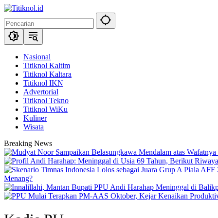
Langsung
ke
konten
Nasional
Titiknol Kaltim
Titiknol Kaltara
Titiknol IKN
Advertorial
Titiknol Tekno
Titiknol WiKu
Kuliner
Wisata
Breaking News
Menang?