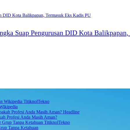
rsangka Suap Pengurusan DID Kota Balikpapan
TitiknolTekno
Wikipedia
Headline
akah Profesi Anda Masih Aman?
TitiknolTekno
Grup Tanpa Ketahuan