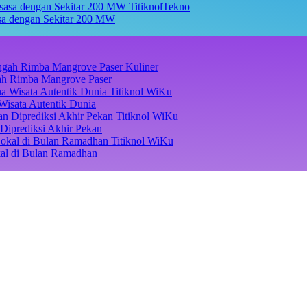
TitiknolTekno
asa dengan Sekitar 200 MW
Kuliner
ngah Rimba Mangrove Paser
Titiknol WiKu
Wisata Autentik Dunia
Titiknol WiKu
Diprediksi Akhir Pekan
Titiknol WiKu
kal di Bulan Ramadhan