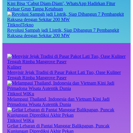
Kini Bisa ‘Cabut Diam-Diam’, WhatsApp Hadirkan Fitur
Keluar Grup Tanpa Ketahuan
TitiknolTekno
Revolusi Sampah jadi Listrik, Siap Dibangun 7 Pembangkit
Raksasa dengan Sekitar 200 MW
Kuliner
Menyisir Jejak Tradisi di Pasar Pakot Lati Tuo, Oase Kuliner
Tengah Rimba Mangrove Paser
Titiknol WiKu
Melampaui Thailand, Indonesia dan Vietnam Kini Jadi
Primadona Wisata Autentik Dunia
Titiknol WiKu
Geliat Lebaran di Pantai Manggar Balikpapan, Puncak
Kunjungan Diprediksi Akhir Pekan