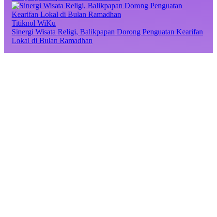
Titiknol WiKu
Sinergi Wisata Religi, Balikpapan Dorong Penguatan Kearifan
Lokal di Bulan Ramadhan