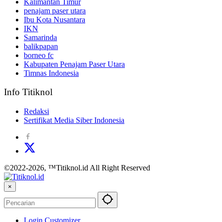
Kalimantan Timur
penajam paser utara
Ibu Kota Nusantara
IKN
Samarinda
balikpapan
borneo fc
Kabupaten Penajam Paser Utara
Timnas Indonesia
Info Titiknol
Redaksi
Sertifikat Media Siber Indonesia
©2022-2026, ™Titiknol.id All Right Reserved
×
Login Customizer