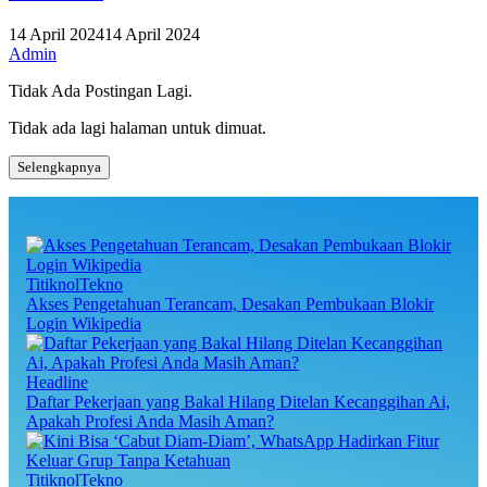
14 April 2024
14 April 2024
Admin
Tidak Ada Postingan Lagi.
Tidak ada lagi halaman untuk dimuat.
Selengkapnya
TitiknolTekno
Akses Pengetahuan Terancam, Desakan Pembukaan Blokir
Login Wikipedia
Headline
Daftar Pekerjaan yang Bakal Hilang Ditelan Kecanggihan Ai,
Apakah Profesi Anda Masih Aman?
TitiknolTekno