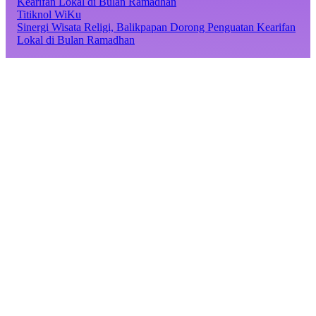
Titiknol WiKu
Sinergi Wisata Religi, Balikpapan Dorong Penguatan Kearifan
Lokal di Bulan Ramadhan