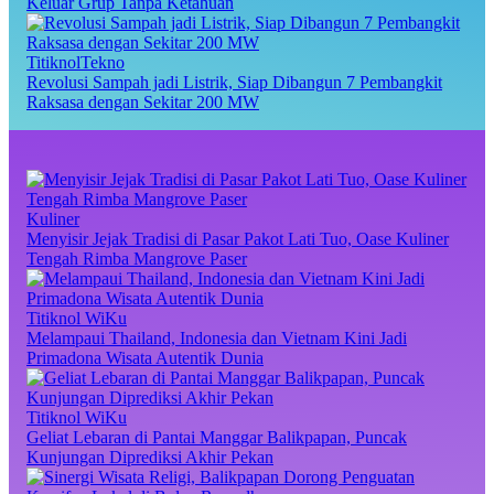
Keluar Grup Tanpa Ketahuan
TitiknolTekno
Revolusi Sampah jadi Listrik, Siap Dibangun 7 Pembangkit
Raksasa dengan Sekitar 200 MW
Kuliner
Menyisir Jejak Tradisi di Pasar Pakot Lati Tuo, Oase Kuliner
Tengah Rimba Mangrove Paser
Titiknol WiKu
Melampaui Thailand, Indonesia dan Vietnam Kini Jadi
Primadona Wisata Autentik Dunia
Titiknol WiKu
Geliat Lebaran di Pantai Manggar Balikpapan, Puncak
Kunjungan Diprediksi Akhir Pekan