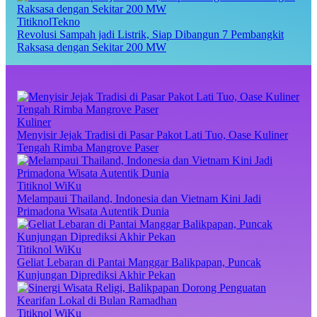
TitiknolTekno
Revolusi Sampah jadi Listrik, Siap Dibangun 7 Pembangkit
Raksasa dengan Sekitar 200 MW
Kuliner
Menyisir Jejak Tradisi di Pasar Pakot Lati Tuo, Oase Kuliner
Tengah Rimba Mangrove Paser
Titiknol WiKu
Melampaui Thailand, Indonesia dan Vietnam Kini Jadi
Primadona Wisata Autentik Dunia
Titiknol WiKu
Geliat Lebaran di Pantai Manggar Balikpapan, Puncak
Kunjungan Diprediksi Akhir Pekan
Titiknol WiKu