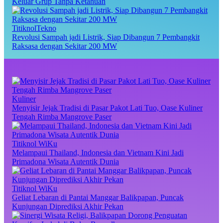
Keluar Grup Tanpa Ketahuan
TitiknolTekno
Revolusi Sampah jadi Listrik, Siap Dibangun 7 Pembangkit
Raksasa dengan Sekitar 200 MW
Kuliner
Menyisir Jejak Tradisi di Pasar Pakot Lati Tuo, Oase Kuliner
Tengah Rimba Mangrove Paser
Titiknol WiKu
Melampaui Thailand, Indonesia dan Vietnam Kini Jadi
Primadona Wisata Autentik Dunia
Titiknol WiKu
Geliat Lebaran di Pantai Manggar Balikpapan, Puncak
Kunjungan Diprediksi Akhir Pekan