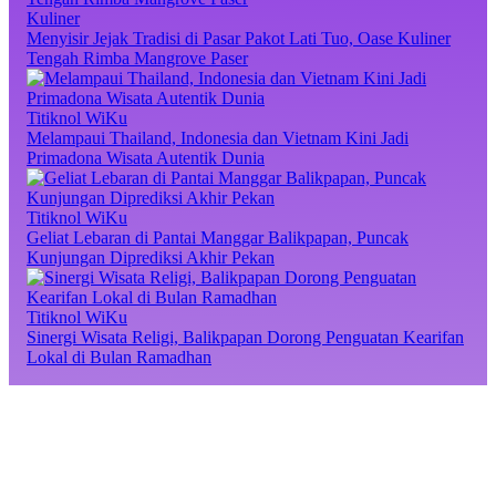
Kuliner
Menyisir Jejak Tradisi di Pasar Pakot Lati Tuo, Oase Kuliner
Tengah Rimba Mangrove Paser
Titiknol WiKu
Melampaui Thailand, Indonesia dan Vietnam Kini Jadi
Primadona Wisata Autentik Dunia
Titiknol WiKu
Geliat Lebaran di Pantai Manggar Balikpapan, Puncak
Kunjungan Diprediksi Akhir Pekan
Titiknol WiKu
Sinergi Wisata Religi, Balikpapan Dorong Penguatan Kearifan
Lokal di Bulan Ramadhan