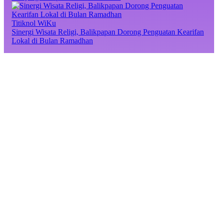
Titiknol WiKu
Sinergi Wisata Religi, Balikpapan Dorong Penguatan Kearifan
Lokal di Bulan Ramadhan