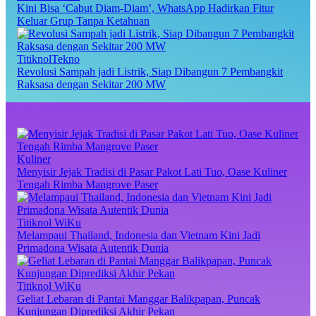
Kini Bisa ‘Cabut Diam-Diam’, WhatsApp Hadirkan Fitur
Keluar Grup Tanpa Ketahuan
TitiknolTekno
Revolusi Sampah jadi Listrik, Siap Dibangun 7 Pembangkit
Raksasa dengan Sekitar 200 MW
Kuliner
Menyisir Jejak Tradisi di Pasar Pakot Lati Tuo, Oase Kuliner
Tengah Rimba Mangrove Paser
Titiknol WiKu
Melampaui Thailand, Indonesia dan Vietnam Kini Jadi
Primadona Wisata Autentik Dunia
Titiknol WiKu
Geliat Lebaran di Pantai Manggar Balikpapan, Puncak
Kunjungan Diprediksi Akhir Pekan