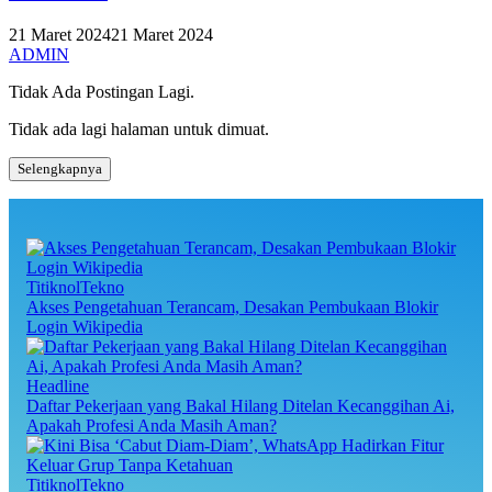
21 Maret 2024
21 Maret 2024
ADMIN
Tidak Ada Postingan Lagi.
Tidak ada lagi halaman untuk dimuat.
Selengkapnya
TitiknolTekno
Akses Pengetahuan Terancam, Desakan Pembukaan Blokir
Login Wikipedia
Headline
Daftar Pekerjaan yang Bakal Hilang Ditelan Kecanggihan Ai,
Apakah Profesi Anda Masih Aman?
TitiknolTekno