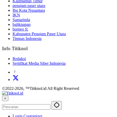
Kalimantan Timur
penajam paser utara
Ibu Kota Nusantara
IKN
Samarinda
balikpapan
borneo fc
Kabupaten Penajam Paser Utara
Timnas Indonesia
Info Titiknol
Redaksi
Sertifikat Media Siber Indonesia
©2022-2026, ™Titiknol.id All Right Reserved
×
Login Customizer