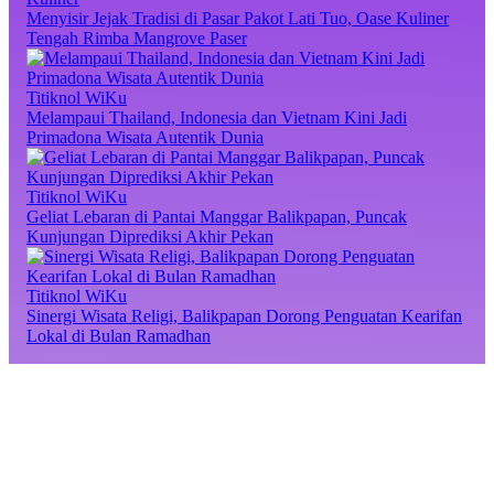
Menyisir Jejak Tradisi di Pasar Pakot Lati Tuo, Oase Kuliner
Tengah Rimba Mangrove Paser
Titiknol WiKu
Melampaui Thailand, Indonesia dan Vietnam Kini Jadi
Primadona Wisata Autentik Dunia
Titiknol WiKu
Geliat Lebaran di Pantai Manggar Balikpapan, Puncak
Kunjungan Diprediksi Akhir Pekan
Titiknol WiKu
Sinergi Wisata Religi, Balikpapan Dorong Penguatan Kearifan
Lokal di Bulan Ramadhan