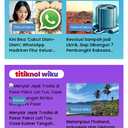
Aman?
TitiknolTekno
TitiknolTekno
Kini Bisa ‘Cabut Diam-
Revolusi Sampah jadi
Diam’, WhatsApp
Listrik, Siap Dibangun 7
Hadirkan Fitur Keluar
Pembangkit Raksasa
Grup Tanpa Ketahuan
dengan Sekitar 200 MW
Kuliner
Titiknol WiKu
Menyisir Jejak Tradisi di
Pasar Pakot Lati Tuo,
Melampaui Thailand,
Oase Kuliner Tengah
Indonesia dan Vietnam