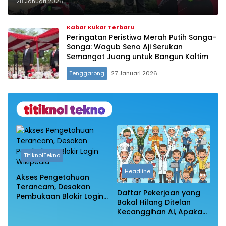
Setinggi 12,5 Meter
28 Januari 2026
Kabar Kukar Terbaru
Peringatan Peristiwa Merah Putih Sanga-
Sanga: Wagub Seno Aji Serukan
Semangat Juang untuk Bangun Kaltim
Tenggarong
27 Januari 2026
TitiknolTekno
Headline
Akses Pengetahuan
Terancam, Desakan
Daftar Pekerjaan yang
Pembukaan Blokir Login
Bakal Hilang Ditelan
Wikipedia
Kecanggihan Ai, Apakah
Profesi Anda Masih