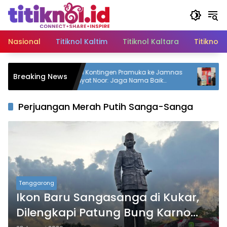
Langsung
ke
konten
Nasional
Titiknol Kaltim
Titiknol Kaltara
Titiknol 
Lepas 71 Kontingen Pramuka ke Jamnas
Satresna
Breaking News
XII, Mudyat Noor: Jaga Nama Baik
Peredar
Daerah
dengan 1
Perjuangan Merah Putih Sanga-Sanga
Tenggarong
Ikon Baru Sangasanga di Kukar,
Dilengkapi Patung Bung Karno