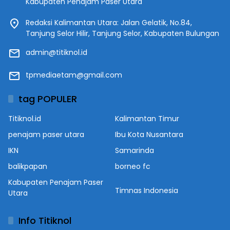
Kabupaten Penajam Paser Utara
Redaksi Kalimantan Utara: Jalan Gelatik, No.84,
Tanjung Selor Hilir, Tanjung Selor, Kabupaten Bulungan
admin@titiknol.id
tpmediaetam@gmail.com
tag POPULER
Titiknol.id
Kalimantan Timur
penajam paser utara
Ibu Kota Nusantara
IKN
Samarinda
balikpapan
borneo fc
Kabupaten Penajam Paser
Timnas Indonesia
Utara
Info Titiknol