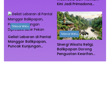
Rimba Mangrove Paser
Kini Jadi Primadona
Wisata Autentik Dunia
Titiknol WiKu
Titiknol WiKu
Geliat Lebaran di Pantai
Manggar Balikpapan,
Sinergi Wisata Religi,
Puncak Kunjungan
Balikpapan Dorong
Diprediksi Akhir Pekan
Penguatan Kearifan
Lokal di Bulan
Ramadhan