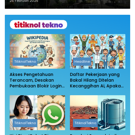
Gelar Pemungutan Suara Ulang
25 Februari 2025
TitiknolTekno
Headline
Akses Pengetahuan
Daftar Pekerjaan yang
Terancam, Desakan
Bakal Hilang Ditelan
Pembukaan Blokir Login
Kecanggihan Ai, Apakah
Wikipedia
Profesi Anda Masih
Aman?
TitiknolTekno
TitiknolTekno