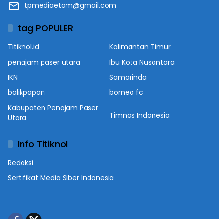
tpmediaetam@gmail.com
tag POPULER
Titiknol.id
Kalimantan Timur
penajam paser utara
Ibu Kota Nusantara
IKN
Samarinda
balikpapan
borneo fc
Kabupaten Penajam Paser
Timnas Indonesia
Utara
Info Titiknol
Redaksi
Sertifikat Media Siber Indonesia