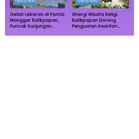
Titiknol WiKu
Titiknol WiKu
Geliat Lebaran di Pantai
Sinergi Wisata Religi,
Manggar Balikpapan,
Balikpapan Dorong
Puncak Kunjungan
Penguatan Kearifan
Diprediksi Akhir Pekan
Lokal di Bulan
Ramadhan