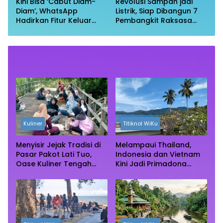
Kini Bisa ‘Cabut Diam-
Revolusi Sampah jadi
Diam’, WhatsApp
Listrik, Siap Dibangun 7
Hadirkan Fitur Keluar
Pembangkit Raksasa
Grup Tanpa Ketahuan
dengan Sekitar 200 MW
Kuliner
Titiknol WiKu
Menyisir Jejak Tradisi di
Melampaui Thailand,
Pasar Pakot Lati Tuo,
Indonesia dan Vietnam
Oase Kuliner Tengah
Kini Jadi Primadona
Rimba Mangrove Paser
Wisata Autentik Dunia