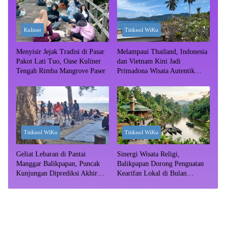
Kuliner
Titiknol WiKu
Menyisir Jejak Tradisi di Pasar
Melampaui Thailand, Indonesia
Pakot Lati Tuo, Oase Kuliner
dan Vietnam Kini Jadi
Tengah Rimba Mangrove Paser
Primadona Wisata Autentik
Dunia
Titiknol WiKu
Titiknol WiKu
Geliat Lebaran di Pantai
Sinergi Wisata Religi,
Manggar Balikpapan, Puncak
Balikpapan Dorong Penguatan
Kunjungan Diprediksi Akhir
Kearifan Lokal di Bulan
Pekan
Ramadhan