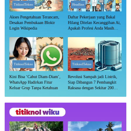
TitiknolTekno
Headline
Akses Pengetahuan Terancam,
Daftar Pekerjaan yang Bakal
Desakan Pembukaan Blokir
Hilang Ditelan Kecanggihan Ai,
Login Wikipedia
Apakah Profesi Anda Masih
Aman?
TitiknolTekno
TitiknolTekno
Kini Bisa ‘Cabut Diam-Diam’,
Revolusi Sampah jadi Listrik,
WhatsApp Hadirkan Fitur
Siap Dibangun 7 Pembangkit
Keluar Grup Tanpa Ketahuan
Raksasa dengan Sekitar 200
MW