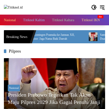
Langsung
ke
konten
Nasional
Titiknol Kaltim
Titiknol Kaltara
Titiknol IKN
A
Lepas 71 Kontingen Pramuka ke Jamnas XII,
Satresnarkoba Pol
Breaking News
Mudyat Noor: Jaga Nama Baik Daerah
Dua Pengedar Dici
Pilpres
Nasional
Presiden Prabowo Tegaskan Tak Akan
Maju Pilpres 2029 Jika Gagal Penuhi Janji