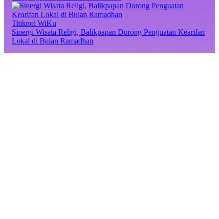
Titiknol WiKu
Sinergi Wisata Religi, Balikpapan Dorong Penguatan Kearifan
Lokal di Bulan Ramadhan