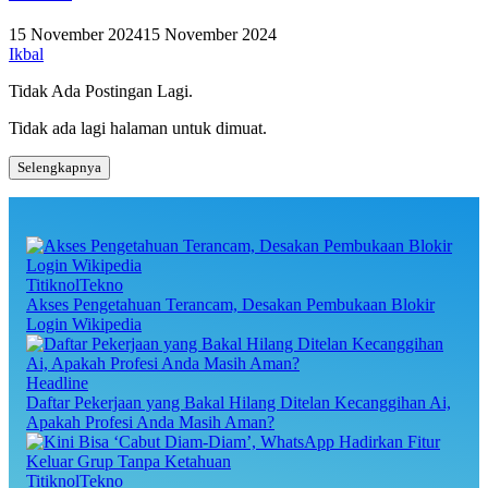
15 November 2024
15 November 2024
Ikbal
Tidak Ada Postingan Lagi.
Tidak ada lagi halaman untuk dimuat.
Selengkapnya
TitiknolTekno
Akses Pengetahuan Terancam, Desakan Pembukaan Blokir
Login Wikipedia
Headline
Daftar Pekerjaan yang Bakal Hilang Ditelan Kecanggihan Ai,
Apakah Profesi Anda Masih Aman?
TitiknolTekno