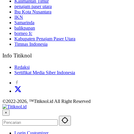
Kalimantan Timur
penajam paser utara
Ibu Kota Nusantara
IKN
Samarinda
balikpapan
borneo fc
Kabupaten Penajam Paser Utara
Timnas Indonesia
Info Titiknol
Redaksi
Sertifikat Media Siber Indonesia
©2022-2026, ™Titiknol.id All Right Reserved
×
Login Customizer