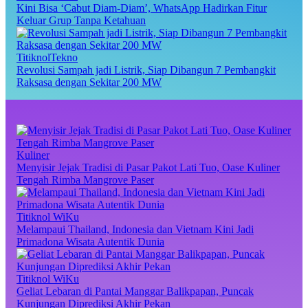
Kini Bisa ‘Cabut Diam-Diam’, WhatsApp Hadirkan Fitur
Keluar Grup Tanpa Ketahuan
TitiknolTekno
Revolusi Sampah jadi Listrik, Siap Dibangun 7 Pembangkit
Raksasa dengan Sekitar 200 MW
Kuliner
Menyisir Jejak Tradisi di Pasar Pakot Lati Tuo, Oase Kuliner
Tengah Rimba Mangrove Paser
Titiknol WiKu
Melampaui Thailand, Indonesia dan Vietnam Kini Jadi
Primadona Wisata Autentik Dunia
Titiknol WiKu
Geliat Lebaran di Pantai Manggar Balikpapan, Puncak
Kunjungan Diprediksi Akhir Pekan