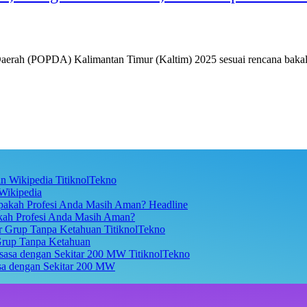
ah (POPDA) Kalimantan Timur (Kaltim) 2025 sesuai rencana bakal 
TitiknolTekno
Wikipedia
Headline
akah Profesi Anda Masih Aman?
TitiknolTekno
Grup Tanpa Ketahuan
TitiknolTekno
asa dengan Sekitar 200 MW