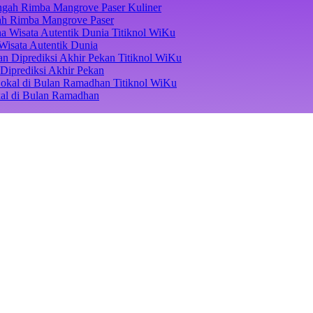
Kuliner
ngah Rimba Mangrove Paser
Titiknol WiKu
Wisata Autentik Dunia
Titiknol WiKu
Diprediksi Akhir Pekan
Titiknol WiKu
kal di Bulan Ramadhan