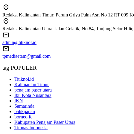
Redaksi Kalimantan Timur: Perum Griya Palm Asri No 12 RT 009 Ke
Redaksi Kalimantan Utara: Jalan Gelatik, No.84, Tanjung Selor Hili
admin@titiknol.id
tpmediaetam@gmail.com
tag POPULER
Titiknol.id
Kalimantan Timur
penajam paser utara
Ibu Kota Nusantara
IKN
Samarinda
balikpapan
borneo fc
Kabupaten Penajam Paser Utara
Timnas Indonesia