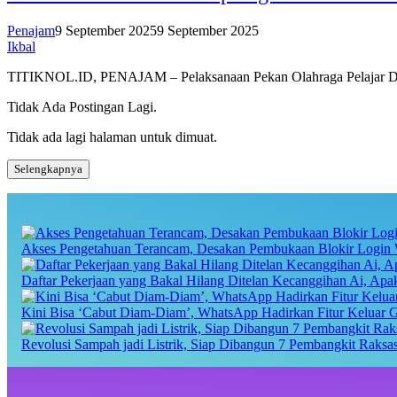
Penajam
9 September 2025
9 September 2025
Ikbal
TITIKNOL.ID, PENAJAM – Pelaksanaan Pekan Olahraga Pelajar Daer
Tidak Ada Postingan Lagi.
Tidak ada lagi halaman untuk dimuat.
Selengkapnya
Akses Pengetahuan Terancam, Desakan Pembukaan Blokir Login 
Daftar Pekerjaan yang Bakal Hilang Ditelan Kecanggihan Ai, Ap
Kini Bisa ‘Cabut Diam-Diam’, WhatsApp Hadirkan Fitur Keluar 
Revolusi Sampah jadi Listrik, Siap Dibangun 7 Pembangkit Raks