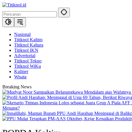
Langsung
ke
konten
Nasional
Titiknol Kaltim
Titiknol Kaltara
Titiknol IKN
Advertorial
Titiknol Tekno
Titiknol WiKu
Kuliner
Wisata
Breaking News
Menang?