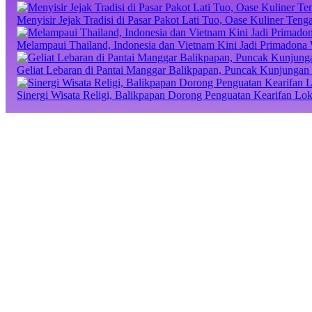
Menyisir Jejak Tradisi di Pasar Pakot Lati Tuo, Oase Kuliner Te
Melampaui Thailand, Indonesia dan Vietnam Kini Jadi Primadona 
Geliat Lebaran di Pantai Manggar Balikpapan, Puncak Kunjungan 
Sinergi Wisata Religi, Balikpapan Dorong Penguatan Kearifan Lo