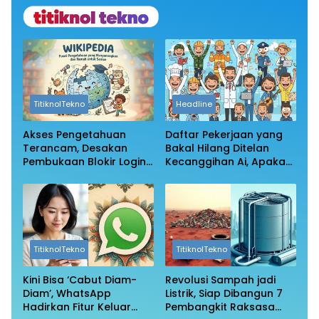
TitiknolTekno
Headline
Akses Pengetahuan
Daftar Pekerjaan yang
Terancam, Desakan
Bakal Hilang Ditelan
Pembukaan Blokir Login
Kecanggihan Ai, Apakah
Wikipedia
Profesi Anda Masih
Aman?
TitiknolTekno
TitiknolTekno
Kini Bisa ‘Cabut Diam-
Revolusi Sampah jadi
Diam’, WhatsApp
Listrik, Siap Dibangun 7
Hadirkan Fitur Keluar
Pembangkit Raksasa