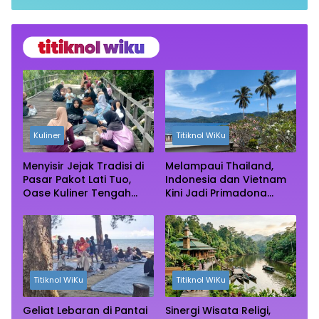
Grup Tanpa Ketahuan
dengan Sekitar 200 MW
Kuliner
Titiknol WiKu
Menyisir Jejak Tradisi di
Melampaui Thailand,
Pasar Pakot Lati Tuo,
Indonesia dan Vietnam
Oase Kuliner Tengah
Kini Jadi Primadona
Rimba Mangrove Paser
Wisata Autentik Dunia
Titiknol WiKu
Titiknol WiKu
Geliat Lebaran di Pantai
Sinergi Wisata Religi,