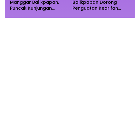
Manggar Balikpapan,
Balikpapan Dorong
Puncak Kunjungan
Penguatan Kearifan
Diprediksi Akhir Pekan
Lokal di Bulan
Ramadhan