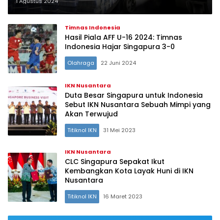
Nomor 1
1 Agustus 2024
Timnas Indonesia
Hasil Piala AFF U-16 2024: Timnas
Indonesia Hajar Singapura 3-0
Olahraga
22 Juni 2024
IKN Nusantara
Duta Besar Singapura untuk Indonesia
Sebut IKN Nusantara Sebuah Mimpi yang
Akan Terwujud
Titiknol IKN
31 Mei 2023
IKN Nusantara
CLC Singapura Sepakat Ikut
Kembangkan Kota Layak Huni di IKN
Nusantara
Titiknol IKN
16 Maret 2023