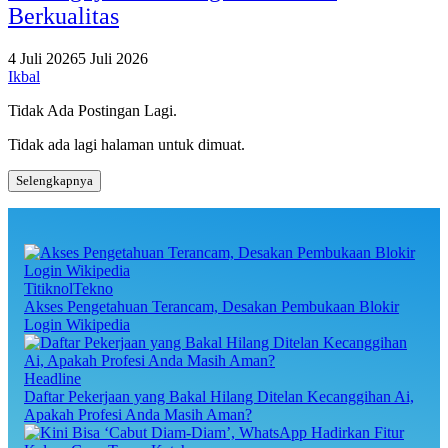
Berkualitas
4 Juli 2026
5 Juli 2026
Ikbal
Tidak Ada Postingan Lagi.
Tidak ada lagi halaman untuk dimuat.
Selengkapnya
TitiknolTekno
Akses Pengetahuan Terancam, Desakan Pembukaan Blokir
Login Wikipedia
Headline
Daftar Pekerjaan yang Bakal Hilang Ditelan Kecanggihan Ai,
Apakah Profesi Anda Masih Aman?