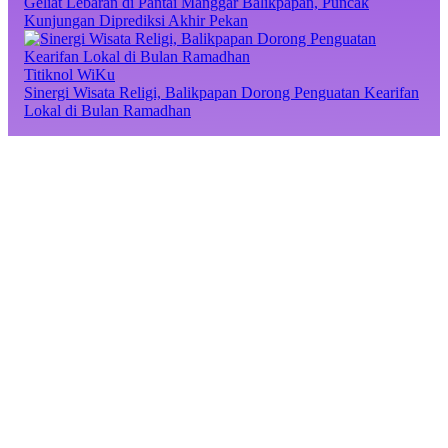
Geliat Lebaran di Pantai Manggar Balikpapan, Puncak
Kunjungan Diprediksi Akhir Pekan
Titiknol WiKu
Sinergi Wisata Religi, Balikpapan Dorong Penguatan Kearifan
Lokal di Bulan Ramadhan