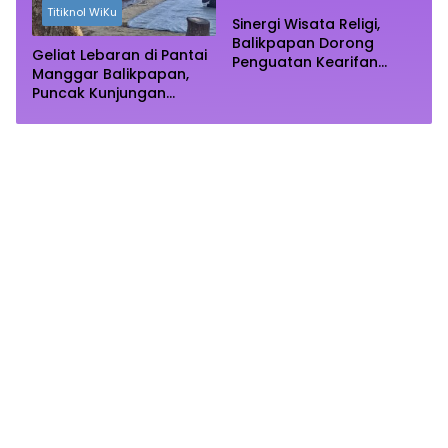
Titiknol WiKu
Sinergi Wisata Religi,
Balikpapan Dorong
Geliat Lebaran di Pantai
Penguatan Kearifan
Manggar Balikpapan,
Lokal di Bulan
Puncak Kunjungan
Ramadhan
Diprediksi Akhir Pekan