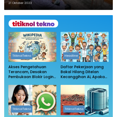
Buluminung PPU
21 Oktober 2023
TitiknolTekno
Headline
Akses Pengetahuan
Daftar Pekerjaan yang
Terancam, Desakan
Bakal Hilang Ditelan
Pembukaan Blokir Login
Kecanggihan Ai, Apakah
Wikipedia
Profesi Anda Masih
Aman?
TitiknolTekno
TitiknolTekno