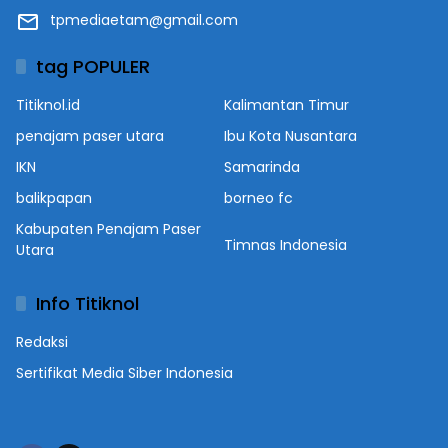
tpmediaetam@gmail.com
tag POPULER
Titiknol.id
Kalimantan Timur
penajam paser utara
Ibu Kota Nusantara
IKN
Samarinda
balikpapan
borneo fc
Kabupaten Penajam Paser
Timnas Indonesia
Utara
Info Titiknol
Redaksi
Sertifikat Media Siber Indonesia