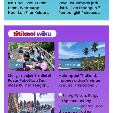
Kini Bisa ‘Cabut Diam-
Revolusi Sampah jadi
Diam’, WhatsApp
Listrik, Siap Dibangun 7
Hadirkan Fitur Keluar
Pembangkit Raksasa
Grup Tanpa Ketahuan
dengan Sekitar 200 MW
Kuliner
Titiknol WiKu
Menyisir Jejak Tradisi di
Melampaui Thailand,
Pasar Pakot Lati Tuo,
Indonesia dan Vietnam
Oase Kuliner Tengah
Kini Jadi Primadona
Rimba Mangrove Paser
Wisata Autentik Dunia
Titiknol WiKu