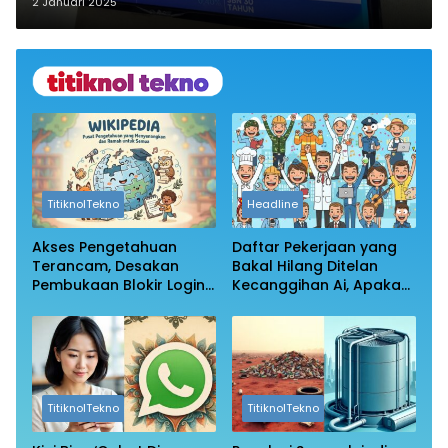
Gokil hingga Heart of Dragon
2 Januari 2025
TitiknolTekno
Headline
Akses Pengetahuan
Daftar Pekerjaan yang
Terancam, Desakan
Bakal Hilang Ditelan
Pembukaan Blokir Login
Kecanggihan Ai, Apakah
Wikipedia
Profesi Anda Masih
Aman?
TitiknolTekno
TitiknolTekno