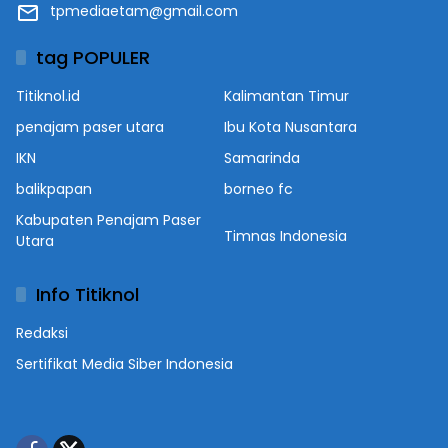
tpmediaetam@gmail.com
tag POPULER
Titiknol.id
Kalimantan Timur
penajam paser utara
Ibu Kota Nusantara
IKN
Samarinda
balikpapan
borneo fc
Kabupaten Penajam Paser
Timnas Indonesia
Utara
Info Titiknol
Redaksi
Sertifikat Media Siber Indonesia