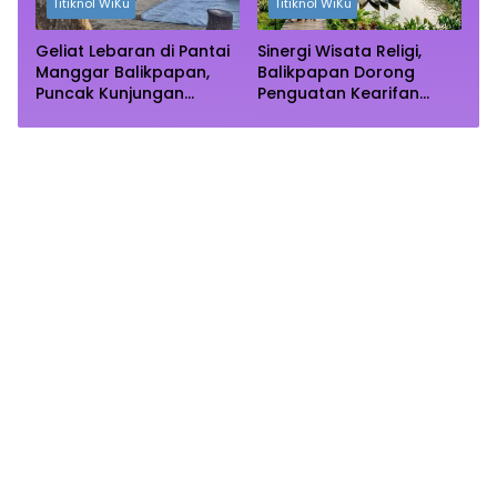
Titiknol WiKu
Titiknol WiKu
Geliat Lebaran di Pantai
Sinergi Wisata Religi,
Manggar Balikpapan,
Balikpapan Dorong
Puncak Kunjungan
Penguatan Kearifan
Diprediksi Akhir Pekan
Lokal di Bulan
Ramadhan