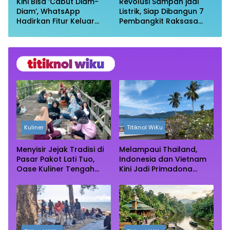
Kini Bisa ‘Cabut Diam-
Revolusi Sampah jadi
Diam’, WhatsApp
Listrik, Siap Dibangun 7
Hadirkan Fitur Keluar
Pembangkit Raksasa
Grup Tanpa Ketahuan
dengan Sekitar 200 MW
Kuliner
Titiknol WiKu
Menyisir Jejak Tradisi di
Melampaui Thailand,
Pasar Pakot Lati Tuo,
Indonesia dan Vietnam
Oase Kuliner Tengah
Kini Jadi Primadona
Rimba Mangrove Paser
Wisata Autentik Dunia