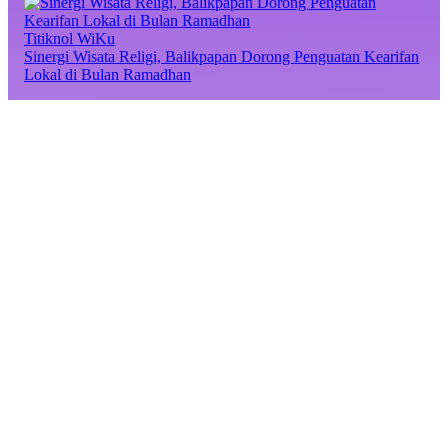
Titiknol WiKu
Sinergi Wisata Religi, Balikpapan Dorong Penguatan Kearifan
Lokal di Bulan Ramadhan