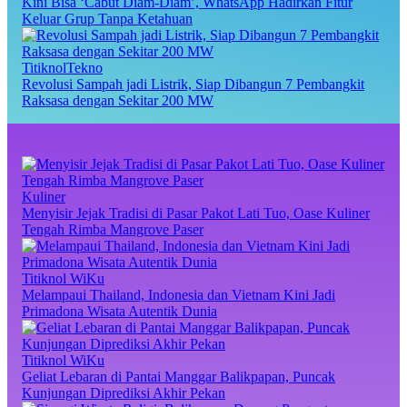
Kini Bisa ‘Cabut Diam-Diam’, WhatsApp Hadirkan Fitur
Keluar Grup Tanpa Ketahuan
TitiknolTekno
Revolusi Sampah jadi Listrik, Siap Dibangun 7 Pembangkit
Raksasa dengan Sekitar 200 MW
Kuliner
Menyisir Jejak Tradisi di Pasar Pakot Lati Tuo, Oase Kuliner
Tengah Rimba Mangrove Paser
Titiknol WiKu
Melampaui Thailand, Indonesia dan Vietnam Kini Jadi
Primadona Wisata Autentik Dunia
Titiknol WiKu
Geliat Lebaran di Pantai Manggar Balikpapan, Puncak
Kunjungan Diprediksi Akhir Pekan