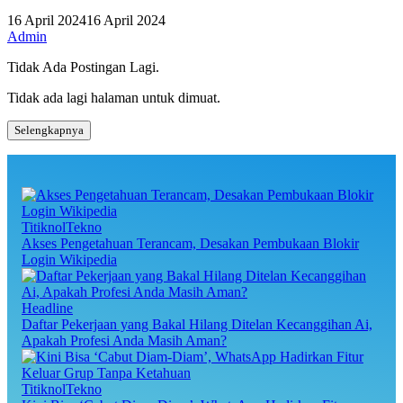
16 April 2024
16 April 2024
Admin
Tidak Ada Postingan Lagi.
Tidak ada lagi halaman untuk dimuat.
Selengkapnya
TitiknolTekno
Akses Pengetahuan Terancam, Desakan Pembukaan Blokir
Login Wikipedia
Headline
Daftar Pekerjaan yang Bakal Hilang Ditelan Kecanggihan Ai,
Apakah Profesi Anda Masih Aman?
TitiknolTekno