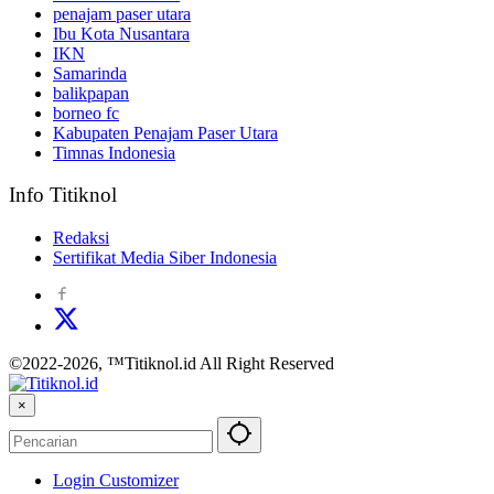
penajam paser utara
Ibu Kota Nusantara
IKN
Samarinda
balikpapan
borneo fc
Kabupaten Penajam Paser Utara
Timnas Indonesia
Info Titiknol
Redaksi
Sertifikat Media Siber Indonesia
©2022-2026, ™Titiknol.id All Right Reserved
×
Login Customizer