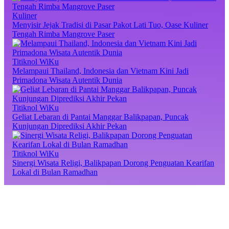
Kuliner
Menyisir Jejak Tradisi di Pasar Pakot Lati Tuo, Oase Kuliner
Tengah Rimba Mangrove Paser
Titiknol WiKu
Melampaui Thailand, Indonesia dan Vietnam Kini Jadi
Primadona Wisata Autentik Dunia
Titiknol WiKu
Geliat Lebaran di Pantai Manggar Balikpapan, Puncak
Kunjungan Diprediksi Akhir Pekan
Titiknol WiKu
Sinergi Wisata Religi, Balikpapan Dorong Penguatan Kearifan
Lokal di Bulan Ramadhan