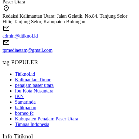
Paser Utara
Redaksi Kalimantan Utara: Jalan Gelatik, No.84, Tanjung Selor
Hilir, Tanjung Selor, Kabupaten Bulungan
admin@titiknol.id
tpmediaetam@gmail.com
tag POPULER
Titiknol.id
Kalimantan Timur
penajam paser utara
Ibu Kota Nusantara
IKN
Samarinda
balikpapan
borneo fc
Kabupaten Penajam Paser Utara
Timnas Indonesia
Info Titiknol