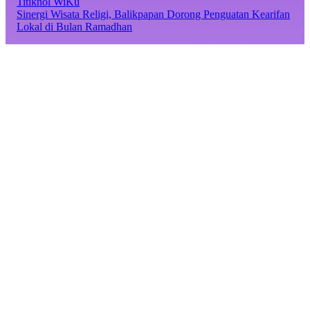
Titiknol WiKu
Sinergi Wisata Religi, Balikpapan Dorong Penguatan Kearifan
Lokal di Bulan Ramadhan