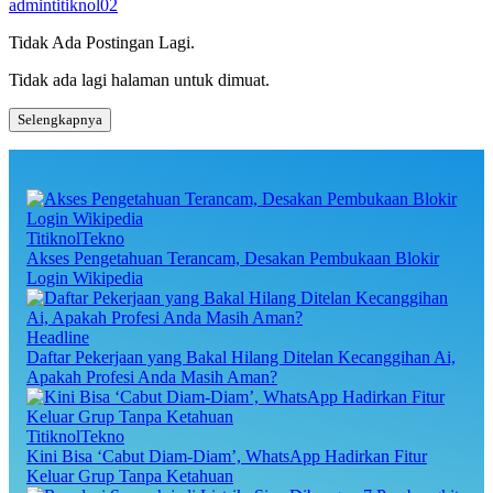
admintitiknol02
Tidak Ada Postingan Lagi.
Tidak ada lagi halaman untuk dimuat.
Selengkapnya
TitiknolTekno
Akses Pengetahuan Terancam, Desakan Pembukaan Blokir
Login Wikipedia
Headline
Daftar Pekerjaan yang Bakal Hilang Ditelan Kecanggihan Ai,
Apakah Profesi Anda Masih Aman?
TitiknolTekno
Kini Bisa ‘Cabut Diam-Diam’, WhatsApp Hadirkan Fitur
Keluar Grup Tanpa Ketahuan