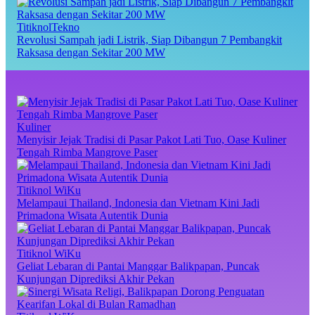
TitiknolTekno
Revolusi Sampah jadi Listrik, Siap Dibangun 7 Pembangkit
Raksasa dengan Sekitar 200 MW
Kuliner
Menyisir Jejak Tradisi di Pasar Pakot Lati Tuo, Oase Kuliner
Tengah Rimba Mangrove Paser
Titiknol WiKu
Melampaui Thailand, Indonesia dan Vietnam Kini Jadi
Primadona Wisata Autentik Dunia
Titiknol WiKu
Geliat Lebaran di Pantai Manggar Balikpapan, Puncak
Kunjungan Diprediksi Akhir Pekan