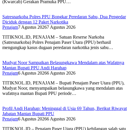
(Kwarcab) Gerakan Pramuka PPU…
Satresnarkoba Polres PPU Bongkar Peredaran Sabu, Dua Pengedar
Diciduk dengan 12 Paket Narkotika
Penajam
7 Agustus 2026
7 Agustus 2026
TITIKNOL.ID, PENAJAM – Satuan Reserse Narkoba
(Satresnarkoba) Polres Penajam Paser Utara (PPU) berhasil
mengungkap kasus dugaan peredaran narkotika jenis sabu…
Mudyat Noor Sampaikan Belasungkawa Mendalam atas Wafatnya
Mantan Bupati PPU Andi Harahap
Penajam
6 Agustus 2026
6 Agustus 2026
TITIKNOL.ID, PENAJAM – Bupati Penajam Paser Utara (PPU),
Mudyat Noor, menyampaikan belasungkawa yang mendalam atas
wafatnya mantan Bupati PPU periode…
Profil Andi Harahap: Meninggal di Usia 69 Tahun, Berikut Riwayat
Jabatan Mantan Bupati PPU
Penajam
6 Agustus 2026
6 Agustus 2026
TITIKNOL.ID – Penajam Paser Utara (PPU) kehilangan salah satu