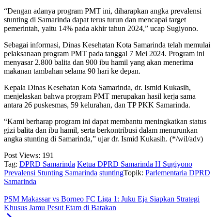
“Dengan adanya program PMT ini, diharapkan angka prevalensi
stunting di Samarinda dapat terus turun dan mencapai target
pemerintah, yaitu 14% pada akhir tahun 2024,” ucap Sugiyono.
Sebagai informasi, Dinas Kesehatan Kota Samarinda telah memulai
pelaksanaan program PMT pada tanggal 7 Mei 2024. Program ini
menyasar 2.800 balita dan 900 ibu hamil yang akan menerima
makanan tambahan selama 90 hari ke depan.
Kepala Dinas Kesehatan Kota Samarinda, dr. Ismid Kukasih,
menjelaskan bahwa program PMT merupakan hasil kerja sama
antara 26 puskesmas, 59 kelurahan, dan TP PKK Samarinda.
“Kami berharap program ini dapat membantu meningkatkan status
gizi balita dan ibu hamil, serta berkontribusi dalam menurunkan
angka stunting di Samarinda,” ujar dr. Ismid Kukasih. (*/wil/adv)
Post Views:
191
Tag:
DPRD Samarinda
Ketua DPRD Samarinda H Sugiyono
Prevalensi Stunting Samarinda
stunting
Topik:
Parlementaria DPRD
Samarinda
PSM Makassar vs Borneo FC Liga 1: Juku Eja Siapkan Strategi
Khusus Jamu Pesut Etam di Batakan