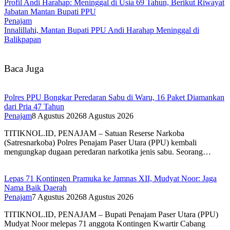
Profil Andi Harahap: Meninggal di Usia 69 Tahun, Berikut Riwayat
Jabatan Mantan Bupati PPU
Penajam
Innalillahi, Mantan Bupati PPU Andi Harahap Meninggal di
Balikpapan
Baca Juga
Polres PPU Bongkar Peredaran Sabu di Waru, 16 Paket Diamankan
dari Pria 47 Tahun
Penajam
8 Agustus 2026
8 Agustus 2026
TITIKNOL.ID, PENAJAM – Satuan Reserse Narkoba
(Satresnarkoba) Polres Penajam Paser Utara (PPU) kembali
mengungkap dugaan peredaran narkotika jenis sabu. Seorang…
Lepas 71 Kontingen Pramuka ke Jamnas XII, Mudyat Noor: Jaga
Nama Baik Daerah
Penajam
7 Agustus 2026
8 Agustus 2026
TITIKNOL.ID, PENAJAM – Bupati Penajam Paser Utara (PPU)
Mudyat Noor melepas 71 anggota Kontingen Kwartir Cabang