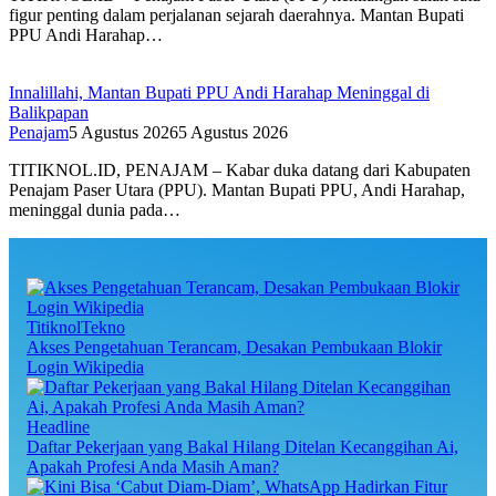
figur penting dalam perjalanan sejarah daerahnya. Mantan Bupati
PPU Andi Harahap…
Innalillahi, Mantan Bupati PPU Andi Harahap Meninggal di
Balikpapan
Penajam
5 Agustus 2026
5 Agustus 2026
TITIKNOL.ID, PENAJAM – Kabar duka datang dari Kabupaten
Penajam Paser Utara (PPU). Mantan Bupati PPU, Andi Harahap,
meninggal dunia pada…
TitiknolTekno
Akses Pengetahuan Terancam, Desakan Pembukaan Blokir
Login Wikipedia
Headline
Daftar Pekerjaan yang Bakal Hilang Ditelan Kecanggihan Ai,
Apakah Profesi Anda Masih Aman?