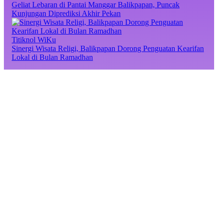
Geliat Lebaran di Pantai Manggar Balikpapan, Puncak
Kunjungan Diprediksi Akhir Pekan
Titiknol WiKu
Sinergi Wisata Religi, Balikpapan Dorong Penguatan Kearifan
Lokal di Bulan Ramadhan