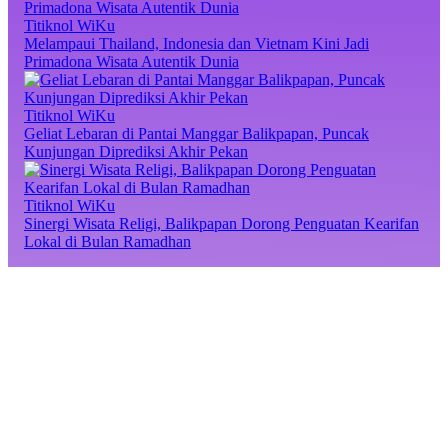
Titiknol WiKu
Melampaui Thailand, Indonesia dan Vietnam Kini Jadi
Primadona Wisata Autentik Dunia
Titiknol WiKu
Geliat Lebaran di Pantai Manggar Balikpapan, Puncak
Kunjungan Diprediksi Akhir Pekan
Titiknol WiKu
Sinergi Wisata Religi, Balikpapan Dorong Penguatan Kearifan
Lokal di Bulan Ramadhan