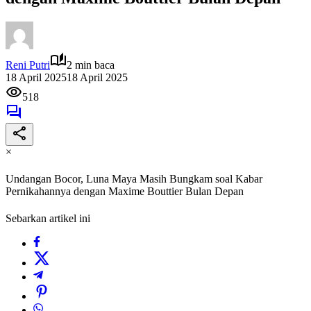
Reni Putri
2 min baca
18 April 2025
18 April 2025
518
×
Undangan Bocor, Luna Maya Masih Bungkam soal Kabar
Pernikahannya dengan Maxime Bouttier Bulan Depan
Sebarkan artikel ini