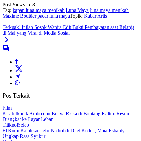
Post Views:
518
Tag:
kapan luna maya menikah
Luna Maya
luna maya menikah
Maxime Bouttier
pacar luna maya
Topik:
Kabar Artis
Terkuak! Inilah Sosok Wanita Edit Bukti Pembayaran saat Belanja
di Mal yang Viral di Media Sosial
Pos Terkait
Film
Kisah Ikonik Ambo dan Buaya Riska di Bontang Kaltim Resmi
Diangkat ke Layar Lebar
TitiknolSeleb
El Rumi Kalahkan Jefri Nichol di Duel Kedua, Maia Estianty
Ungkap Rasa Syukur‎