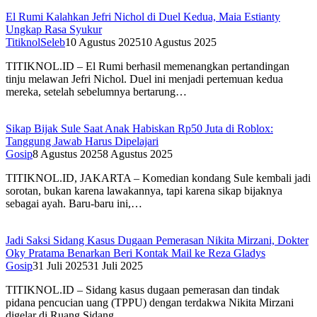
El Rumi Kalahkan Jefri Nichol di Duel Kedua, Maia Estianty
Ungkap Rasa Syukur‎
TitiknolSeleb
10 Agustus 2025
10 Agustus 2025
TITIKNOL.ID – El Rumi berhasil memenangkan pertandingan
tinju melawan Jefri Nichol. Duel ini menjadi pertemuan kedua
mereka, setelah sebelumnya bertarung…
Sikap Bijak Sule Saat Anak Habiskan Rp50 Juta di Roblox:
Tanggung Jawab Harus Dipelajari
Gosip
8 Agustus 2025
8 Agustus 2025
TITIKNOL.ID, JAKARTA – Komedian kondang Sule kembali jadi
sorotan, bukan karena lawakannya, tapi karena sikap bijaknya
sebagai ayah. Baru-baru ini,…
Jadi Saksi Sidang Kasus Dugaan Pemerasan Nikita Mirzani, Dokter
Oky Pratama Benarkan Beri Kontak Mail ke Reza Gladys
Gosip
31 Juli 2025
31 Juli 2025
TITIKNOL.ID – Sidang kasus dugaan pemerasan dan tindak
pidana pencucian uang (TPPU) dengan terdakwa Nikita Mirzani
digelar di Ruang Sidang…