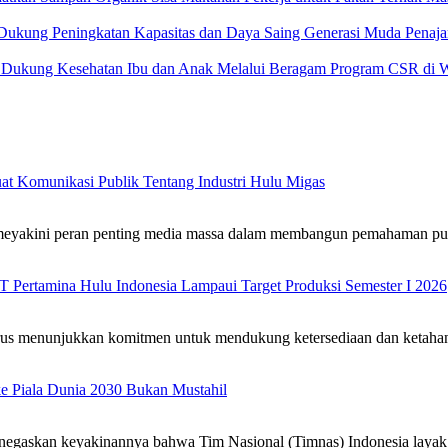
Dukung Peningkatan Kapasitas dan Daya Saing Generasi Muda Penaja
s Dukung Kesehatan Ibu dan Anak Melalui Beragam Program CSR di W
at Komunikasi Publik Tentang Industri Hulu Migas
akini peran penting media massa dalam membangun pemahaman pub
T Pertamina Hulu Indonesia Lampaui Target Produksi Semester I 2026‎
 menunjukkan komitmen untuk mendukung ketersediaan dan ketahana
e Piala Dunia 2030 Bukan Mustahil
gaskan keyakinannya bahwa Tim Nasional (Timnas) Indonesia layak 