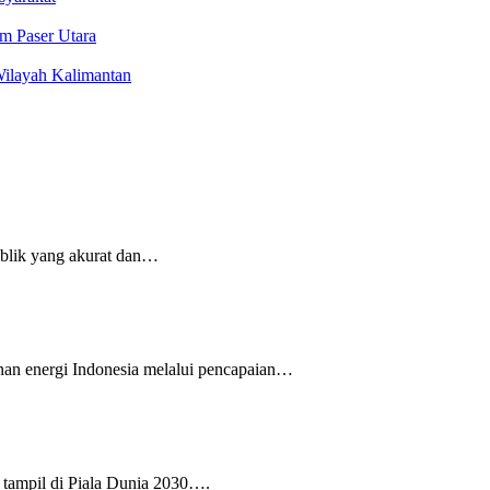
m Paser Utara
ilayah Kalimantan
lik yang akurat dan…
n energi Indonesia melalui pencapaian…
tampil di Piala Dunia 2030….