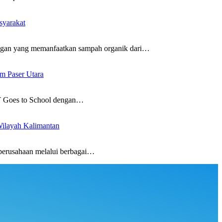
syarakat
an yang memanfaatkan sampah organik dari…
m Paser Utara
 Goes to School dengan…
ilayah Kalimantan
erusahaan melalui berbagai…