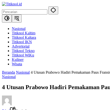
Langsung
ke
konten
Nasional
Titiknol Kaltim
Titiknol Kaltara
Titiknol IKN
Advertorial
Titiknol Tekno
Titiknol WiKu
Kuliner
Wisata
Beranda
Nasional
4 Utusan Prabowo Hadiri Pemakaman Paus Fransisk
Nasional
4 Utusan Prabowo Hadiri Pemakaman Paus 