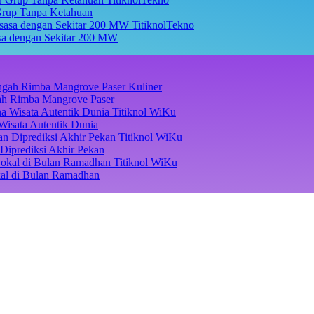
Grup Tanpa Ketahuan
TitiknolTekno
asa dengan Sekitar 200 MW
Kuliner
ngah Rimba Mangrove Paser
Titiknol WiKu
Wisata Autentik Dunia
Titiknol WiKu
Diprediksi Akhir Pekan
Titiknol WiKu
kal di Bulan Ramadhan