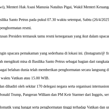
owi), Menteri Hak Asasi Manusia Natalius Pigai, Wakil Menteri Keua
lika Santo Petrus pada pukul 07.30 waktu setempat, Sabtu (26/4/2025
 penghormatan resmi.
tusan Presiden termasuk tamu resmi kenegaraan yang ikut dalam upacar
ingin upacara pemakaman yang sederhana di lokasi ini. (Instagram/@ fr
h mengikuti misa di Basilika Santo Petrus sebagai bagian dari rangka
bagai belahan dunia telah memberikan penghormatan secara langsung di
0 waktu Vatikan atau 15.00 WIB.
dihadiri oleh sekitar 170 delegasi negara serta organisasi internasion
Donald Trump, Pangeran William dan PM Keir Starmer dari Inggris, sert
matik yang hangat serta penghormatan tinggi terhadap Vatikan dan uma