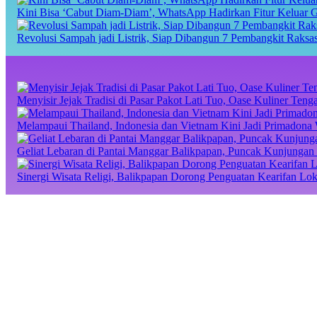
Kini Bisa ‘Cabut Diam-Diam’, WhatsApp Hadirkan Fitur Keluar 
Revolusi Sampah jadi Listrik, Siap Dibangun 7 Pembangkit Raks
Menyisir Jejak Tradisi di Pasar Pakot Lati Tuo, Oase Kuliner Te
Melampaui Thailand, Indonesia dan Vietnam Kini Jadi Primadona 
Geliat Lebaran di Pantai Manggar Balikpapan, Puncak Kunjungan 
Sinergi Wisata Religi, Balikpapan Dorong Penguatan Kearifan Lo