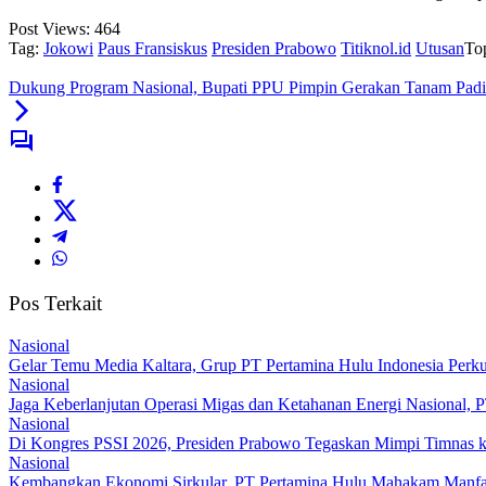
Post Views:
464
Tag:
Jokowi
Paus Fransiskus
Presiden Prabowo
Titiknol.id
Utusan
To
Dukung Program Nasional, Bupati PPU Pimpin Gerakan Tanam Padi 
Pos Terkait
Nasional
Gelar Temu Media Kaltara, Grup PT Pertamina Hulu Indonesia Perku
Nasional
Jaga Keberlanjutan Operasi Migas dan Ketahanan Energi Nasional, P
Nasional
Di Kongres PSSI 2026, Presiden Prabowo Tegaskan Mimpi Timnas k
Nasional
Kembangkan Ekonomi Sirkular, PT Pertamina Hulu Mahakam Manfaa