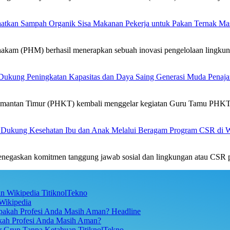
tkan Sampah Organik Sisa Makanan Pekerja untuk Pakan Ternak Ma
PHM) berhasil menerapkan sebuah inovasi pengelolaan lingkung
Dukung Peningkatan Kapasitas dan Daya Saing Generasi Muda Penaja
tan Timur (PHKT) kembali menggelar kegiatan Guru Tamu PHKT
s Dukung Kesehatan Ibu dan Anak Melalui Beragam Program CSR di W
gaskan komitmen tanggung jawab sosial dan lingkungan atau CSR p
TitiknolTekno
Wikipedia
Headline
akah Profesi Anda Masih Aman?
TitiknolTekno