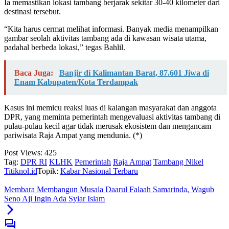
Ia memastikan lokasi tambang berjarak sekitar 30-40 kilometer dari
destinasi tersebut.
“Kita harus cermat melihat informasi. Banyak media menampilkan
gambar seolah aktivitas tambang ada di kawasan wisata utama,
padahal berbeda lokasi,” tegas Bahlil.
Baca Juga:
Banjir di Kalimantan Barat, 87.601 Jiwa di
Enam Kabupaten/Kota Terdampak
Kasus ini memicu reaksi luas di kalangan masyarakat dan anggota
DPR, yang meminta pemerintah mengevaluasi aktivitas tambang di
pulau-pulau kecil agar tidak merusak ekosistem dan mengancam
pariwisata Raja Ampat yang mendunia. (*)
Post Views:
425
Tag:
DPR RI
KLHK
Pemerintah
Raja Ampat
Tambang Nikel
Titiknol.id
Topik:
Kabar Nasional Terbaru
Membara Membangun Musala Daarul Falaah Samarinda, Wagub
Seno Aji Ingin Ada Syiar Islam