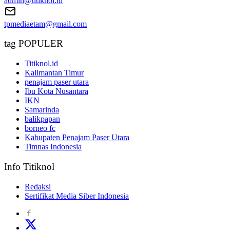
admin@titiknol.id
tpmediaetam@gmail.com
tag POPULER
Titiknol.id
Kalimantan Timur
penajam paser utara
Ibu Kota Nusantara
IKN
Samarinda
balikpapan
borneo fc
Kabupaten Penajam Paser Utara
Timnas Indonesia
Info Titiknol
Redaksi
Sertifikat Media Siber Indonesia