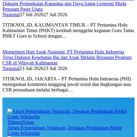
Dukung Peningkatan Kapasitas dan Daya Saing Generasi Muda
Penajam Paser Utara
Nasional
27 Juli 2026
27 Juli 2026
TITIKNOL.ID, KALIMANTAN TIMUR – PT Pertamina Hulu
Kalimantan Timur (PHKT) kembali menggelar kegiatan Guru Tamu
PHKT Goes to School dengan…
Momentum Hari Anak Nasional, PT Pertamina Hulu Indonesia
Terus Dukung Kesehatan Ibu dan Anak Melalui Beragam Program
CSR di Wilayah Kalimantan
Nasional
23 Juli 2026
23 Juli 2026
TITIKNOL.ID, JAKARTA – PT Pertamina Hulu Indonesia (PHI)
menegaskan komitmen tanggung jawab sosial dan lingkungan atau
CSR perusahaan melalui berbagai…
TitiknolTekno
Akses Pengetahuan Terancam, Desakan Pembukaan Blokir
Login Wikipedia