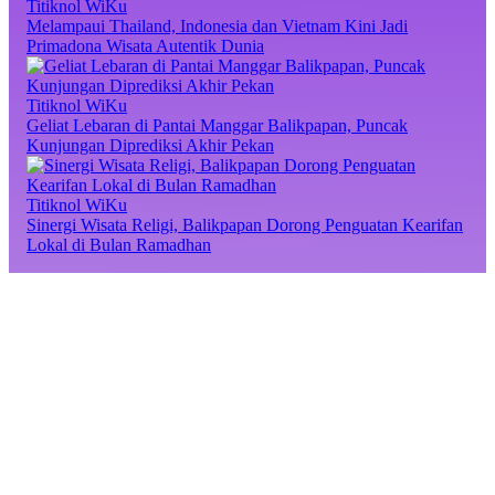
Titiknol WiKu
Melampaui Thailand, Indonesia dan Vietnam Kini Jadi
Primadona Wisata Autentik Dunia
Titiknol WiKu
Geliat Lebaran di Pantai Manggar Balikpapan, Puncak
Kunjungan Diprediksi Akhir Pekan
Titiknol WiKu
Sinergi Wisata Religi, Balikpapan Dorong Penguatan Kearifan
Lokal di Bulan Ramadhan