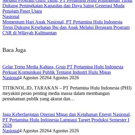
Melalui Program Guru Tamu, PT Pertamina Hulu Kalimantan Timur
Dukung Peningkatan Kapasitas dan Daya Saing Generasi Muda
Penajam Paser Utara
Nasional
Momentum Hari Anak Nasional, PT Pertamina Hulu Indonesia
Terus Dukung Kesehatan Ibu dan Anak Melalui Beragam Program
CSR di Wilayah Kalimantan
Baca Juga
Gelar Temu Media Kaltara, Grup PT Pertamina Hulu Indonesia
Perkuat Komunikasi Publik Tentang Industri Hulu Migas
Nasional
4 Agustus 2026
4 Agustus 2026
TITIKNOL.ID, TARAKAN – PT Pertamina Hulu Indonesia (PHI)
meyakini peran penting media massa dalam membangun
pemahaman publik yang akurat dan…
Jaga Keberlanjutan Operasi Migas dan Ketahanan Energi Nasional,
PT Pertamina Hulu Indonesia Lampaui Target Produksi Semester I
2026‎
Nasional
4 Agustus 2026
4 Agustus 2026