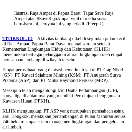
Ilustrasi Raja Ampat di Papua Barat. Tagar Save Raja
Ampat atau #SaveRajaAmpat viral di media sosial
baru-baru ini, ternyata ini yang terjadi. (Freepik)
TITIKNOL.ID
– Aktivitas tambang nikel di sejumlah pulau kecil
di Raja Ampat, Papua Barat Daya, menuai sorotan setelah
Kementerian Lingkungan Hidup dan Kehutanan (KLHK)
menemukan berbagai pelanggaran aturan lingkungan oleh empat
perusahaan tambang di wilayah tersebut.
Empat perusahaan yang diawasi pemerintah yakni PT Gag Nikel
(GN), PT Kawei Sejahtera Mining (KSM), PT Anugerah Surya
Pratama (ASP), dan PT Mulia Raymond Perkasa (MRP).
Meskipun telah mengantongi Izin Usaha Pertambangan (IUP),
hanya tiga di antaranya yang memiliki Persetujuan Penggunaan
Kawasan Hutan (PPKH).
KLHK mengungkap, PT ASP yang merupakan perusahaan asing
asal Tiongkok, melakukan pertambangan di Pulau Manuran seluas
746 hektare tanpa sistem manajemen lingkungan dan pengelolaan
air limbah.