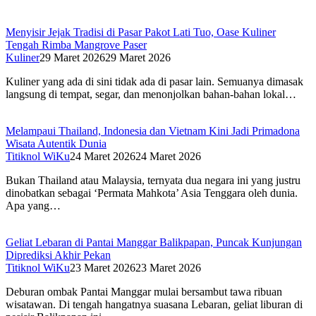
Menyisir Jejak Tradisi di Pasar Pakot Lati Tuo, Oase Kuliner
Tengah Rimba Mangrove Paser
Kuliner
29 Maret 2026
29 Maret 2026
Kuliner yang ada di sini tidak ada di pasar lain. Semuanya dimasak
langsung di tempat, segar, dan menonjolkan bahan-bahan lokal…
Melampaui Thailand, Indonesia dan Vietnam Kini Jadi Primadona
Wisata Autentik Dunia
Titiknol WiKu
24 Maret 2026
24 Maret 2026
Bukan Thailand atau Malaysia, ternyata dua negara ini yang justru
dinobatkan sebagai ‘Permata Mahkota’ Asia Tenggara oleh dunia.
Apa yang…
Geliat Lebaran di Pantai Manggar Balikpapan, Puncak Kunjungan
Diprediksi Akhir Pekan
Titiknol WiKu
23 Maret 2026
23 Maret 2026
Deburan ombak Pantai Manggar mulai bersambut tawa ribuan
wisatawan. Di tengah hangatnya suasana Lebaran, geliat liburan di