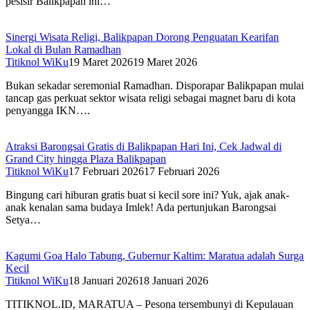
pesisir Balikpapan ini…
Sinergi Wisata Religi, Balikpapan Dorong Penguatan Kearifan
Lokal di Bulan Ramadhan
Titiknol WiKu
19 Maret 2026
19 Maret 2026
Bukan sekadar seremonial Ramadhan. Disporapar Balikpapan mulai
tancap gas perkuat sektor wisata religi sebagai magnet baru di kota
penyangga IKN….
Atraksi Barongsai Gratis di Balikpapan Hari Ini, Cek Jadwal di
Grand City hingga Plaza Balikpapan
Titiknol WiKu
17 Februari 2026
17 Februari 2026
Bingung cari hiburan gratis buat si kecil sore ini? Yuk, ajak anak-
anak kenalan sama budaya Imlek! Ada pertunjukan Barongsai
Setya…
Kagumi Goa Halo Tabung, Gubernur Kaltim: Maratua adalah Surga
Kecil
Titiknol WiKu
18 Januari 2026
18 Januari 2026
TITIKNOL.ID, MARATUA – Pesona tersembunyi di Kepulauan