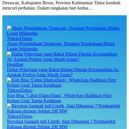
Derawan, Kabupaten Berau, Provinsi Kalimantan Timur kembali
mencuri perhatian. Dalam rangkaian hari kedua…
TitiknolTekno
Akses Pengetahuan Terancam, Desakan Pembukaan Blokir
Login Wikipedia
Headline
Daftar Pekerjaan yang Bakal Hilang Ditelan Kecanggihan Ai,
Apakah Profesi Anda Masih Aman?
TitiknolTekno
Kini Bisa ‘Cabut Diam-Diam’, WhatsApp Hadirkan Fitur
Keluar Grup Tanpa Ketahuan
TitiknolTekno
Revolusi Sampah jadi Listrik, Siap Dibangun 7 Pembangkit
Raksasa dengan Sekitar 200 MW