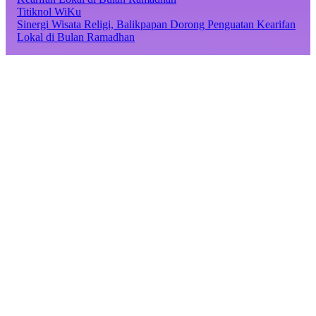
Titiknol WiKu
Sinergi Wisata Religi, Balikpapan Dorong Penguatan Kearifan
Lokal di Bulan Ramadhan