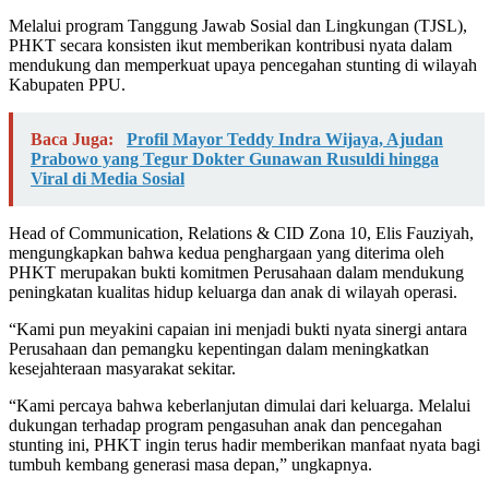
Melalui program Tanggung Jawab Sosial dan Lingkungan (TJSL),
PHKT secara konsisten ikut memberikan kontribusi nyata dalam
mendukung dan memperkuat upaya pencegahan stunting di wilayah
Kabupaten PPU.
Baca Juga:
Profil Mayor Teddy Indra Wijaya, Ajudan
Prabowo yang Tegur Dokter Gunawan Rusuldi hingga
Viral di Media Sosial
Head of Communication, Relations & CID Zona 10, Elis Fauziyah,
mengungkapkan bahwa kedua penghargaan yang diterima oleh
PHKT merupakan bukti komitmen Perusahaan dalam mendukung
peningkatan kualitas hidup keluarga dan anak di wilayah operasi.
“Kami pun meyakini capaian ini menjadi bukti nyata sinergi antara
Perusahaan dan pemangku kepentingan dalam meningkatkan
kesejahteraan masyarakat sekitar.
“Kami percaya bahwa keberlanjutan dimulai dari keluarga. Melalui
dukungan terhadap program pengasuhan anak dan pencegahan
stunting ini, PHKT ingin terus hadir memberikan manfaat nyata bagi
tumbuh kembang generasi masa depan,” ungkapnya.