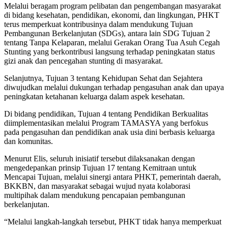
Melalui beragam program pelibatan dan pengembangan masyarakat
di bidang kesehatan, pendidikan, ekonomi, dan lingkungan, PHKT
terus memperkuat kontribusinya dalam mendukung Tujuan
Pembangunan Berkelanjutan (SDGs), antara lain SDG Tujuan 2
tentang Tanpa Kelaparan, melalui Gerakan Orang Tua Asuh Cegah
Stunting yang berkontribusi langsung terhadap peningkatan status
gizi anak dan pencegahan stunting di masyarakat.
Selanjutnya, Tujuan 3 tentang Kehidupan Sehat dan Sejahtera
diwujudkan melalui dukungan terhadap pengasuhan anak dan upaya
peningkatan ketahanan keluarga dalam aspek kesehatan. ‎‎
Di bidang pendidikan, Tujuan 4 tentang Pendidikan Berkualitas
diimplementasikan melalui Program TAMASYA yang berfokus
pada pengasuhan dan pendidikan anak usia dini berbasis keluarga
dan komunitas.
Menurut Elis, seluruh inisiatif tersebut dilaksanakan dengan
mengedepankan prinsip Tujuan 17 tentang Kemitraan untuk
Mencapai Tujuan, melalui sinergi antara PHKT, pemerintah daerah,
BKKBN, dan masyarakat sebagai wujud nyata kolaborasi
multipihak dalam mendukung pencapaian pembangunan
berkelanjutan.‎‎
“Melalui langkah-langkah tersebut, PHKT tidak hanya memperkuat