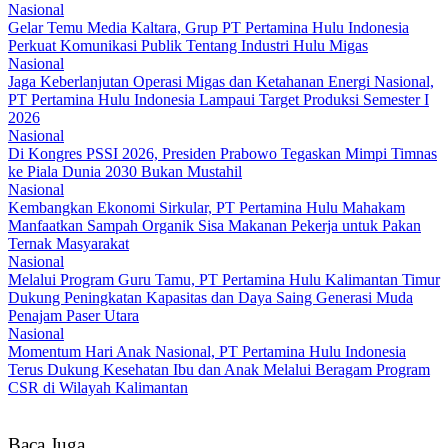
Nasional
Gelar Temu Media Kaltara, Grup PT Pertamina Hulu Indonesia
Perkuat Komunikasi Publik Tentang Industri Hulu Migas
Nasional
Jaga Keberlanjutan Operasi Migas dan Ketahanan Energi Nasional,
PT Pertamina Hulu Indonesia Lampaui Target Produksi Semester I
2026‎
Nasional
Di Kongres PSSI 2026, Presiden Prabowo Tegaskan Mimpi Timnas
ke Piala Dunia 2030 Bukan Mustahil
Nasional
Kembangkan Ekonomi Sirkular, PT Pertamina Hulu Mahakam
Manfaatkan Sampah Organik Sisa Makanan Pekerja untuk Pakan
Ternak Masyarakat
Nasional
Melalui Program Guru Tamu, PT Pertamina Hulu Kalimantan Timur
Dukung Peningkatan Kapasitas dan Daya Saing Generasi Muda
Penajam Paser Utara
Nasional
Momentum Hari Anak Nasional, PT Pertamina Hulu Indonesia
Terus Dukung Kesehatan Ibu dan Anak Melalui Beragam Program
CSR di Wilayah Kalimantan
Baca Juga