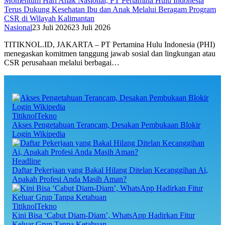
Momentum Hari Anak Nasional, PT Pertamina Hulu Indonesia
Terus Dukung Kesehatan Ibu dan Anak Melalui Beragam Program
CSR di Wilayah Kalimantan
Nasional
23 Juli 2026
23 Juli 2026
TITIKNOL.ID, JAKARTA – PT Pertamina Hulu Indonesia (PHI)
menegaskan komitmen tanggung jawab sosial dan lingkungan atau
CSR perusahaan melalui berbagai…
TitiknolTekno
Akses Pengetahuan Terancam, Desakan Pembukaan Blokir
Login Wikipedia
Headline
Daftar Pekerjaan yang Bakal Hilang Ditelan Kecanggihan Ai,
Apakah Profesi Anda Masih Aman?
TitiknolTekno
Kini Bisa ‘Cabut Diam-Diam’, WhatsApp Hadirkan Fitur
Keluar Grup Tanpa Ketahuan