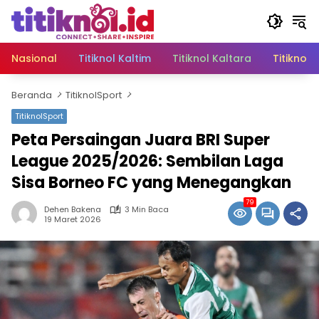
Langsung
ke
konten
Nasional
Titiknol Kaltim
Titiknol Kaltara
Titiknol 
Beranda
TitiknolSport
TitiknolSport
Peta Persaingan Juara BRI Super
League 2025/2026: Sembilan Laga
Sisa Borneo FC yang Menegangkan
79
Dehen Bakena
3 Min Baca
19 Maret 2026