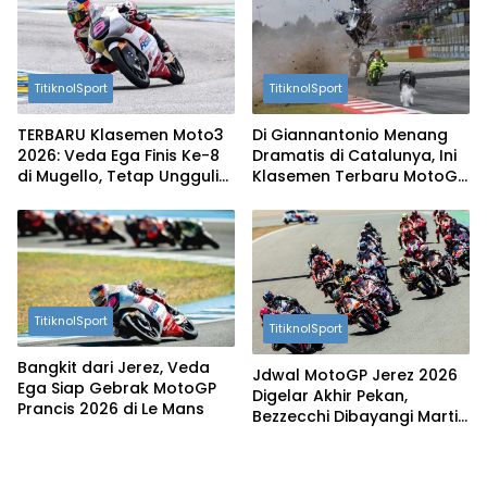
TitiknolSport
TitiknolSport
TERBARU Klasemen Moto3
‎Di Giannantonio Menang
2026: Veda Ega Finis Ke-8
Dramatis di Catalunya, Ini
di Mugello, Tetap Ungguli
Klasemen Terbaru MotoGP
Hakim Danish‎
2026
TitiknolSport
TitiknolSport
Bangkit dari Jerez, Veda
Jdwal MotoGP Jerez 2026
Ega Siap Gebrak MotoGP
Digelar Akhir Pekan,
Prancis 2026 di Le Mans
Bezzecchi Dibayangi Martin
dan Acosta