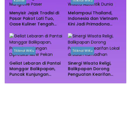
Kuliner
Titiknol WiKu
Menyisir Jejak Tradisi di
Melampaui Thailand,
Pasar Pakot Lati Tuo,
Indonesia dan Vietnam
Oase Kuliner Tengah
Kini Jadi Primadona
Rimba Mangrove Paser
Wisata Autentik Dunia
Titiknol WiKu
Titiknol WiKu
Geliat Lebaran di Pantai
Sinergi Wisata Religi,
Manggar Balikpapan,
Balikpapan Dorong
Puncak Kunjungan
Penguatan Kearifan
Diprediksi Akhir Pekan
Lokal di Bulan
Ramadhan