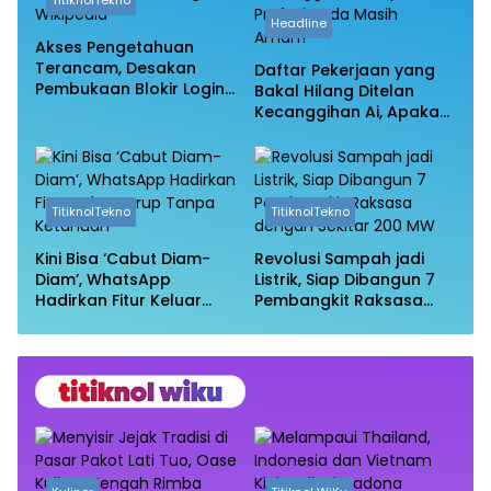
TitiknolTekno
Headline
Akses Pengetahuan
Terancam, Desakan
Daftar Pekerjaan yang
Pembukaan Blokir Login
Bakal Hilang Ditelan
Wikipedia
Kecanggihan Ai, Apakah
Profesi Anda Masih
Aman?
TitiknolTekno
TitiknolTekno
Kini Bisa ‘Cabut Diam-
Revolusi Sampah jadi
Diam’, WhatsApp
Listrik, Siap Dibangun 7
Hadirkan Fitur Keluar
Pembangkit Raksasa
Grup Tanpa Ketahuan
dengan Sekitar 200 MW