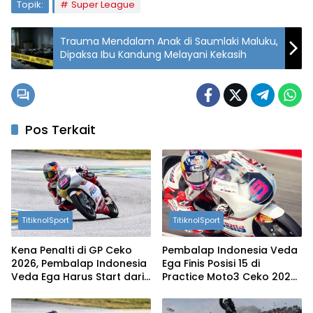
Topik:
Super League
Trauma Mendalam Anak di Saumlaki Maluku,
Dipaksa Ibu Kandung Melayani Kekasih
Pos Terkait
TitiknolSport
TitiknolSport
Kena Penalti di GP Ceko
Pembalap Indonesia Veda
2026, Pembalap Indonesia
Ega Finis Posisi 15 di
Veda Ega Harus Start dari
Practice Moto3 Ceko 2026,
Posisi 20‎
Harus Berjuang dari Q1