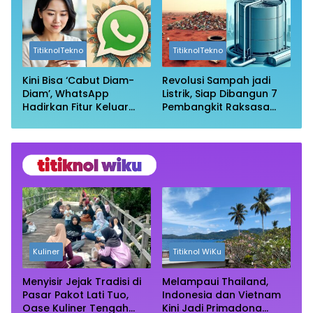
TitiknolTekno
TitiknolTekno
Kini Bisa ‘Cabut Diam-
Revolusi Sampah jadi
Diam’, WhatsApp
Listrik, Siap Dibangun 7
Hadirkan Fitur Keluar
Pembangkit Raksasa
Grup Tanpa Ketahuan
dengan Sekitar 200 MW
Kuliner
Titiknol WiKu
Menyisir Jejak Tradisi di
Melampaui Thailand,
Pasar Pakot Lati Tuo,
Indonesia dan Vietnam
Oase Kuliner Tengah
Kini Jadi Primadona