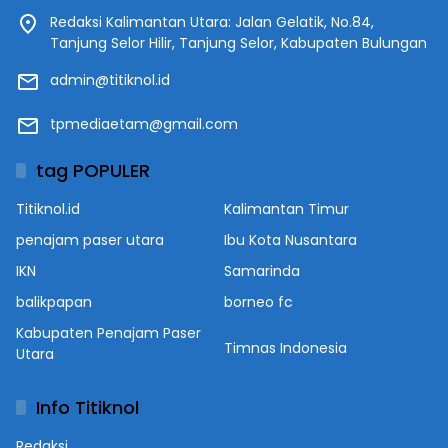
Redaksi Kalimantan Utara: Jalan Gelatik, No.84,
Tanjung Selor Hilir, Tanjung Selor, Kabupaten Bulungan
admin@titiknol.id
tpmediaetam@gmail.com
tag POPULER
Titiknol.id
Kalimantan Timur
penajam paser utara
Ibu Kota Nusantara
IKN
Samarinda
balikpapan
borneo fc
Kabupaten Penajam Paser
Timnas Indonesia
Utara
Info Titiknol
Redaksi