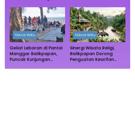
Rimba Mangrove Paser
Wisata Autentik Dunia
Titiknol WiKu
Titiknol WiKu
Geliat Lebaran di Pantai
Sinergi Wisata Religi,
Manggar Balikpapan,
Balikpapan Dorong
Puncak Kunjungan
Penguatan Kearifan
Diprediksi Akhir Pekan
Lokal di Bulan
Ramadhan