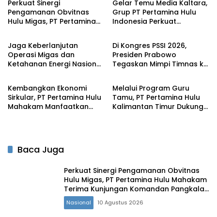
Perkuat Sinergi
Gelar Temu Media Kaltara,
Pengamanan Obvitnas
Grup PT Pertamina Hulu
Hulu Migas, PT Pertamina
Indonesia Perkuat
Nasional
Nasional
Hulu Mahakam Terima
Komunikasi Publik Tentang
Kunjungan Komandan
Industri Hulu Migas
Jaga Keberlanjutan
Di Kongres PSSI 2026,
Pangkalan TNI AL
Operasi Migas dan
Presiden Prabowo
Balikpapan
Ketahanan Energi Nasional,
Tegaskan Mimpi Timnas ke
Nasional
Nasional
PT Pertamina Hulu
Piala Dunia 2030 Bukan
Indonesia Lampaui Target
Mustahil
Kembangkan Ekonomi
Melalui Program Guru
Produksi Semester I 2026‎
Sirkular, PT Pertamina Hulu
Tamu, PT Pertamina Hulu
Mahakam Manfaatkan
Kalimantan Timur Dukung
Sampah Organik Sisa
Peningkatan Kapasitas
Makanan Pekerja untuk
dan Daya Saing Generasi
Pakan Ternak Masyarakat
Muda Penajam Paser Utara
Baca Juga
Perkuat Sinergi Pengamanan Obvitnas
Hulu Migas, PT Pertamina Hulu Mahakam
Terima Kunjungan Komandan Pangkalan
TNI AL Balikpapan
Nasional
10 Agustus 2026