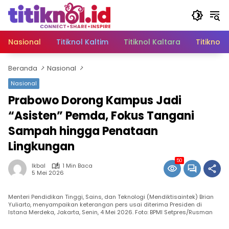
Langsung
ke
konten
Nasional
Titiknol Kaltim
Titiknol Kaltara
Titiknol 
Beranda
Nasional
Nasional
Prabowo Dorong Kampus Jadi
“Asisten” Pemda, Fokus Tangani
Sampah hingga Penataan
Lingkungan
50
Ikbal
1 Min Baca
5 Mei 2026
Menteri Pendidikan Tinggi, Sains, dan Teknologi (Mendiktisaintek) Brian
Yuliarto, menyampaikan keterangan pers usai diterima Presiden di
Istana Merdeka, Jakarta, Senin, 4 Mei 2026. Foto: BPMI Setpres/Rusman