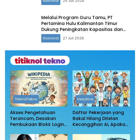
Nasional
29 Juli 2026
Melalui Program Guru Tamu, PT
Pertamina Hulu Kalimantan Timur
Dukung Peningkatan Kapasitas dan
Daya Saing Generasi Muda Penajam
Nasional
27 Juli 2026
Paser Utara
TitiknolTekno
Headline
Akses Pengetahuan
Daftar Pekerjaan yang
Terancam, Desakan
Bakal Hilang Ditelan
Pembukaan Blokir Login
Kecanggihan Ai, Apakah
Wikipedia
Profesi Anda Masih
Aman?