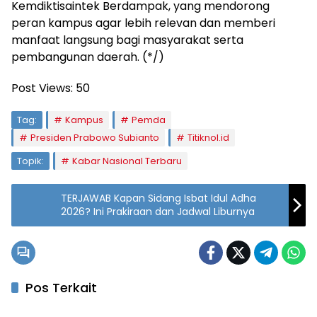
Kemdiktisaintek Berdampak, yang mendorong
peran kampus agar lebih relevan dan memberi
manfaat langsung bagi masyarakat serta
pembangunan daerah. (*/)
Post Views:
50
Tag:
Kampus
Pemda
Presiden Prabowo Subianto
Titiknol.id
Topik:
Kabar Nasional Terbaru
TERJAWAB Kapan Sidang Isbat Idul Adha
2026? Ini Prakiraan dan Jadwal Liburnya
Pos Terkait
Nasional
Nasional