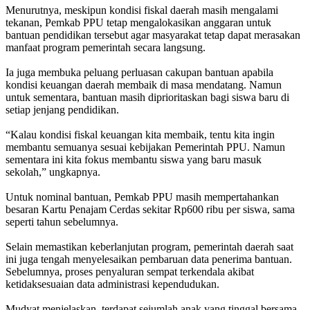
‎Menurutnya, meskipun kondisi fiskal daerah masih mengalami
tekanan, Pemkab PPU tetap mengalokasikan anggaran untuk
bantuan pendidikan tersebut agar masyarakat tetap dapat merasakan
manfaat program pemerintah secara langsung.
‎Ia juga membuka peluang perluasan cakupan bantuan apabila
kondisi keuangan daerah membaik di masa mendatang. Namun
untuk sementara, bantuan masih diprioritaskan bagi siswa baru di
setiap jenjang pendidikan.
‎“Kalau kondisi fiskal keuangan kita membaik, tentu kita ingin
membantu semuanya sesuai kebijakan Pemerintah PPU. Namun
sementara ini kita fokus membantu siswa yang baru masuk
sekolah,” ungkapnya.
‎Untuk nominal bantuan, Pemkab PPU masih mempertahankan
besaran Kartu Penajam Cerdas sekitar Rp600 ribu per siswa, sama
seperti tahun sebelumnya.
‎Selain memastikan keberlanjutan program, pemerintah daerah saat
ini juga tengah menyelesaikan pembaruan data penerima bantuan.
Sebelumnya, proses penyaluran sempat terkendala akibat
ketidaksesuaian data administrasi kependudukan.
‎Mudyat menjelaskan, terdapat sejumlah anak yang tinggal bersama