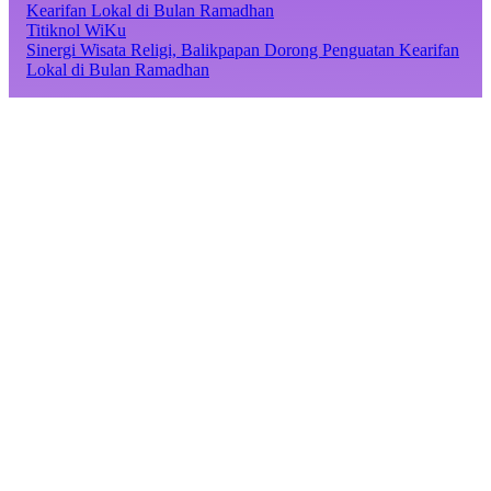
Titiknol WiKu
Sinergi Wisata Religi, Balikpapan Dorong Penguatan Kearifan
Lokal di Bulan Ramadhan