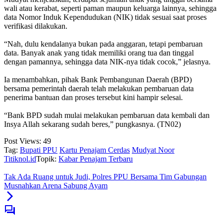
wali atau kerabat, seperti paman maupun keluarga lainnya, sehingga
data Nomor Induk Kependudukan (NIK) tidak sesuai saat proses
verifikasi dilakukan.
‎“Nah, dulu kendalanya bukan pada anggaran, tetapi pembaruan
data. Banyak anak yang tidak memiliki orang tua dan tinggal
dengan pamannya, sehingga data NIK-nya tidak cocok,” jelasnya.
‎Ia menambahkan, pihak Bank Pembangunan Daerah (BPD)
bersama pemerintah daerah telah melakukan pembaruan data
penerima bantuan dan proses tersebut kini hampir selesai.
‎“Bank BPD sudah mulai melakukan pembaruan data kembali dan
Insya Allah sekarang sudah beres,” pungkasnya. (TN02)
Post Views:
49
Tag:
Bupati PPU
Kartu Penajam Cerdas
Mudyat Noor
Titiknol.id
Topik:
Kabar Penajam Terbaru
Tak Ada Ruang untuk Judi, Polres PPU Bersama Tim Gabungan
Musnahkan Arena Sabung Ayam‎