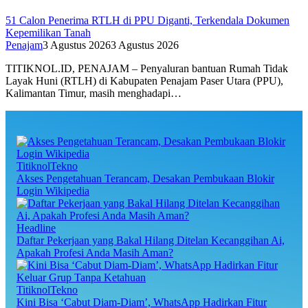
51 Calon Penerima RTLH di PPU Diganti, Terkendala Dokumen
Kepemilikan Tanah
Penajam
3 Agustus 2026
3 Agustus 2026
TITIKNOL.ID, PENAJAM – Penyaluran bantuan Rumah Tidak
Layak Huni (RTLH) di Kabupaten Penajam Paser Utara (PPU),
Kalimantan Timur, masih menghadapi…
TitiknolTekno
Akses Pengetahuan Terancam, Desakan Pembukaan Blokir
Login Wikipedia
Headline
Daftar Pekerjaan yang Bakal Hilang Ditelan Kecanggihan Ai,
Apakah Profesi Anda Masih Aman?
TitiknolTekno
Kini Bisa ‘Cabut Diam-Diam’, WhatsApp Hadirkan Fitur