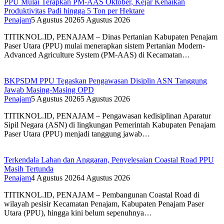
PPU Mulai Terapkan PM-AAS Oktober, Kejar Kenaikan
Produktivitas Padi hingga 5 Ton per Hektare
Penajam
5 Agustus 2026
5 Agustus 2026
TITIKNOL.ID, PENAJAM – Dinas Pertanian Kabupaten Penajam
Paser Utara (PPU) mulai menerapkan sistem Pertanian Modern-
Advanced Agriculture System (PM-AAS) di Kecamatan…
BKPSDM PPU Tegaskan Pengawasan Disiplin ASN Tanggung
Jawab Masing-Masing OPD
Penajam
5 Agustus 2026
5 Agustus 2026
TITIKNOL.ID, PENAJAM – Pengawasan kedisiplinan Aparatur
Sipil Negara (ASN) di lingkungan Pemerintah Kabupaten Penajam
Paser Utara (PPU) menjadi tanggung jawab…
Terkendala Lahan dan Anggaran, Penyelesaian Coastal Road PPU
Masih Tertunda
Penajam
4 Agustus 2026
4 Agustus 2026
TITIKNOL.ID, PENAJAM – Pembangunan Coastal Road di
wilayah pesisir Kecamatan Penajam, Kabupaten Penajam Paser
Utara (PPU), hingga kini belum sepenuhnya…