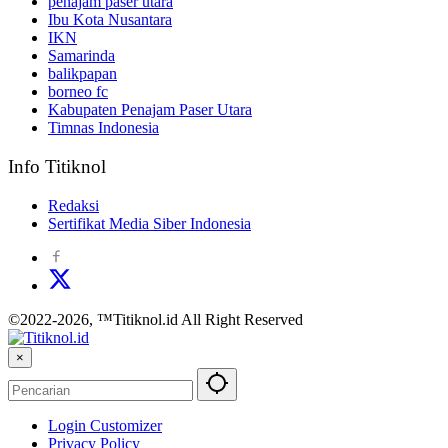
penajam paser utara
Ibu Kota Nusantara
IKN
Samarinda
balikpapan
borneo fc
Kabupaten Penajam Paser Utara
Timnas Indonesia
Info Titiknol
Redaksi
Sertifikat Media Siber Indonesia
©2022-2026, ™Titiknol.id All Right Reserved
×
Login Customizer
Privacy Policy