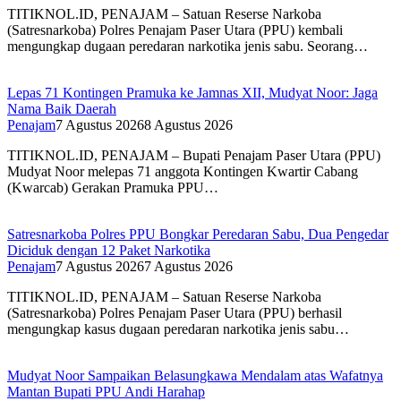
TITIKNOL.ID, PENAJAM – Satuan Reserse Narkoba
(Satresnarkoba) Polres Penajam Paser Utara (PPU) kembali
mengungkap dugaan peredaran narkotika jenis sabu. Seorang…
Lepas 71 Kontingen Pramuka ke Jamnas XII, Mudyat Noor: Jaga
Nama Baik Daerah
Penajam
7 Agustus 2026
8 Agustus 2026
TITIKNOL.ID, PENAJAM – Bupati Penajam Paser Utara (PPU)
Mudyat Noor melepas 71 anggota Kontingen Kwartir Cabang
(Kwarcab) Gerakan Pramuka PPU…
Satresnarkoba Polres PPU Bongkar Peredaran Sabu, Dua Pengedar
Diciduk dengan 12 Paket Narkotika
Penajam
7 Agustus 2026
7 Agustus 2026
TITIKNOL.ID, PENAJAM – Satuan Reserse Narkoba
(Satresnarkoba) Polres Penajam Paser Utara (PPU) berhasil
mengungkap kasus dugaan peredaran narkotika jenis sabu…
Mudyat Noor Sampaikan Belasungkawa Mendalam atas Wafatnya
Mantan Bupati PPU Andi Harahap