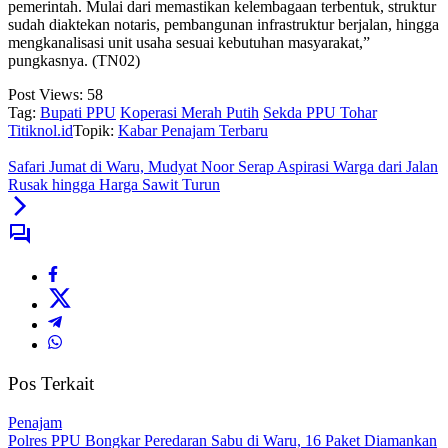
pemerintah. Mulai dari memastikan kelembagaan terbentuk, struktur
sudah diaktekan notaris, pembangunan infrastruktur berjalan, hingga
mengkanalisasi unit usaha sesuai kebutuhan masyarakat,”
pungkasnya. (TN02)
Post Views:
58
Tag:
Bupati PPU
Koperasi Merah Putih
Sekda PPU Tohar
Titiknol.id
Topik:
Kabar Penajam Terbaru
Safari Jumat di Waru, Mudyat Noor Serap Aspirasi Warga dari Jalan
Rusak hingga Harga Sawit Turun
Pos Terkait
Penajam
Polres PPU Bongkar Peredaran Sabu di Waru, 16 Paket Diamankan