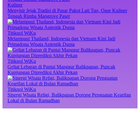
Kuliner
Menyisir Jejak Tradisi di Pasar Pakot Lati Tuo, Oase Kuliner
Tengah Rimba Mangrove Paser
Titiknol WiKu
Melampaui Thailand, Indonesia dan Vietnam Kini Jadi
Primadona Wisata Autentik Dunia
Titiknol WiKu
Geliat Lebaran di Pantai Manggar Balikpapan, Puncak
Kunjungan Diprediksi Akhir Pekan
Titiknol WiKu
Sinergi Wisata Religi, Balikpapan Dorong Penguatan Kearifan
Lokal di Bulan Ramadhan