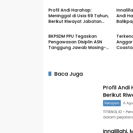
Profil Andi Harahap:
Innalil
Meninggal di Usia 69 Tahun,
Andi Ha
Berikut Riwayat Jabatan
Balikp
Penajam
Penaj
Mantan Bupati PPU
BKPSDM PPU Tegaskan
Terken
Pengawasan Disiplin ASN
Anggar
Tanggung Jawab Masing-
Coasta
Masing OPD
Tertun
Baca Juga
Profil Andi
Berikut Ri
Penajam
6 Agu
TITIKNOL.ID – Pe
dalam perjalan
Innalillahi