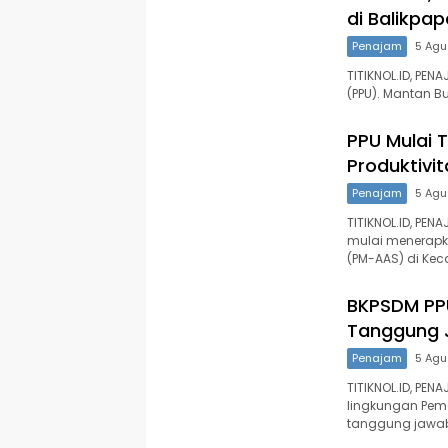
di Balikpa
Penajam
5 Agu
TITIKNOL.ID, PE
(PPU). Mantan B
PPU Mulai 
Produktivi
Penajam
5 Agu
TITIKNOL.ID, PEN
mulai menerapk
(PM-AAS) di Ke
BKPSDM PP
Tanggung 
Penajam
5 Agu
TITIKNOL.ID, PEN
lingkungan Peme
tanggung jawa