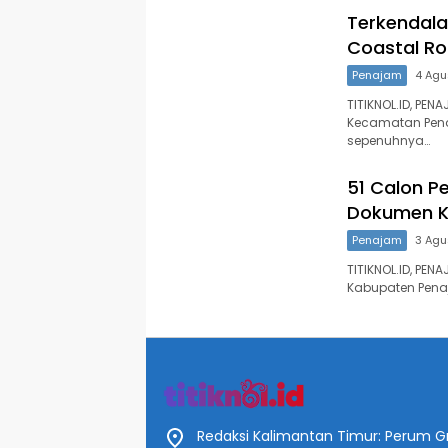
Terkendala
Coastal Ro
Penajam
4 Agu
TITIKNOL.ID, PE
Kecamatan Penaj
sepenuhnya…
51 Calon P
Dokumen K
Penajam
3 Agu
TITIKNOL.ID, PE
Kabupaten Pena
Redaksi Kalimantan Timur: Perum Gr