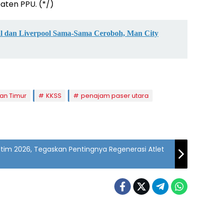
aten PPU. (*/)
nal dan Liverpool Sama-Sama Ceroboh, Man City
an Timur
KKSS
penajam paser utara
ltim 2026, Tegaskan Pentingnya Regenerasi Atlet
am
Penajam