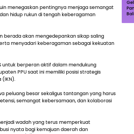
Gel
Muin menegaskan pentingnya menjaga semangat
Pa
Bal
 dan hidup rukun di tengah keberagaman
Pu
Dip
Pe
pun berada akan mengedepankan sikap saling
 serta menyadari keberagaman sebagai kekuatan
SS untuk berperan aktif dalam mendukung
ten PPU saat ini memiliki posisi strategis
 (IKN).
a peluang besar sekaligus tantangan yang harus
etensi, semangat kebersamaan, dan kolaborasi
menjadi wadah yang terus memperkuat
busi nyata bagi kemajuan daerah dan