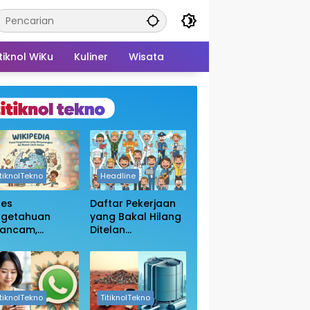
tiknol WiKu
Kuliner
Wisata
itiknolTekno
Headline
ses
Daftar Pekerjaan
ngetahuan
yang Bakal Hilang
rancam,
Ditelan
sakan
Kecanggihan Ai,
bukaan Blokir
Apakah Profesi
in Wikipedia
Anda Masih
Aman?
itiknolTekno
TitiknolTekno