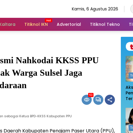
Kamis, 6 Agustus 2026
 Kaltara
Titiknol IKN
Advertorial
Titiknol Tekno
Ti
esmi Nahkodai KKSS PPU
jak Warga Sulsel Jaga
T
udaraan
Ak
Pe
53
Te
De
Pem
Log
kan sebagai Ketua BPD-KKSS Kabupaten PPU
T
is Daerah Kabupaten Penajam Paser Utara (PPU),