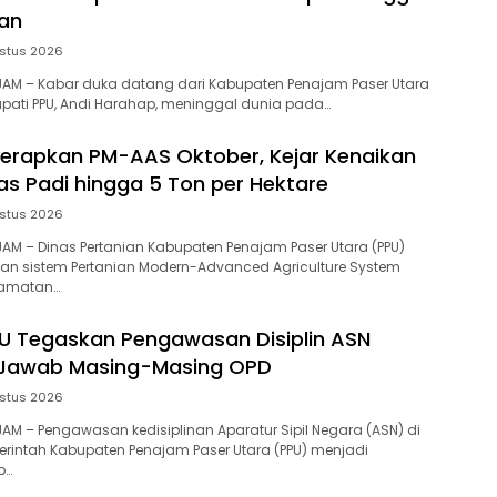
pan
stus 2026
NAJAM – Kabar duka datang dari Kabupaten Penajam Paser Utara
upati PPU, Andi Harahap, meninggal dunia pada…
Terapkan PM-AAS Oktober, Kejar Kenaikan
tas Padi hingga 5 Ton per Hektare
stus 2026
AJAM – Dinas Pertanian Kabupaten Penajam Paser Utara (PPU)
an sistem Pertanian Modern-Advanced Agriculture System
camatan…
U Tegaskan Pengawasan Disiplin ASN
Jawab Masing-Masing OPD
stus 2026
AJAM – Pengawasan kedisiplinan Aparatur Sipil Negara (ASN) di
rintah Kabupaten Penajam Paser Utara (PPU) menjadi
b…