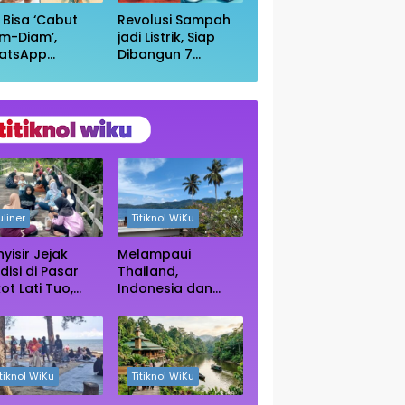
i Bisa ‘Cabut
Revolusi Sampah
m-Diam’,
jadi Listrik, Siap
atsApp
Dibangun 7
irkan Fitur
Pembangkit
uar Grup
Raksasa dengan
npa Ketahuan
Sekitar 200 MW
uliner
Titiknol WiKu
yisir Jejak
Melampaui
disi di Pasar
Thailand,
ot Lati Tuo,
Indonesia dan
e Kuliner
Vietnam Kini Jadi
ngah Rimba
Primadona Wisata
ngrove Paser
Autentik Dunia
itiknol WiKu
Titiknol WiKu