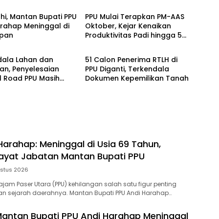
lahi, Mantan Bupati PPU
PPU Mulai Terapkan PM-AAS
rahap Meninggal di
Oktober, Kejar Kenaikan
apan
Produktivitas Padi hingga 5
am
Penajam
Ton per Hektare
dala Lahan dan
51 Calon Penerima RTLH di
an, Penyelesaian
PPU Diganti, Terkendala
l Road PPU Masih
Dokumen Kepemilikan Tanah
da
 Harahap: Meninggal di Usia 69 Tahun,
wayat Jabatan Mantan Bupati PPU
stus 2026
najam Paser Utara (PPU) kehilangan salah satu figur penting
an sejarah daerahnya. Mantan Bupati PPU Andi Harahap…
, Mantan Bupati PPU Andi Harahap Meninggal