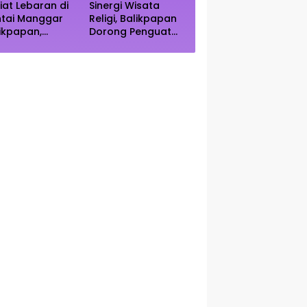
iat Lebaran di
Sinergi Wisata
ntai Manggar
Religi, Balikpapan
ikpapan,
Dorong Penguatan
ncak Kunjungan
Kearifan Lokal di
rediksi Akhir
Bulan Ramadhan
kan