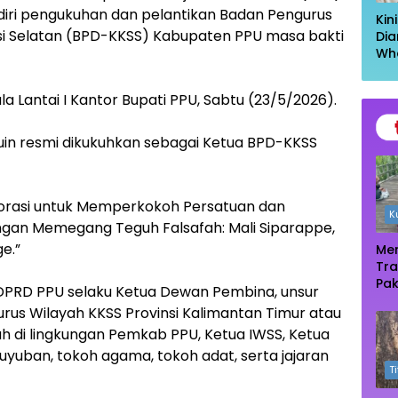
diri pengukuhan dan pelantikan Badan Pengurus
Kin
i Selatan (BPD-KKSS) Kabupaten PPU masa bakti
Dia
Wh
Had
Kel
la Lantai I Kantor Bupati PPU, Sabtu (23/5/2026).
Ta
Muin resmi dikukuhkan sebagai Ketua BPD-KKSS
borasi untuk Memperkokoh Persatuan dan
K
ngan Memegang Teguh Falsafah: Mali Siparappe,
e.”
Men
Tra
Pak
ua DPRD PPU selaku Ketua Dewan Pembina, unsur
Oas
us Wilayah KKSS Provinsi Kalimantan Timur atau
Te
h di lingkungan Pemkab PPU, Ketua IWSS, Ketua
Ma
yuban, tokoh agama, tokoh adat, serta jajaran
T