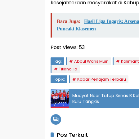
kesejahteraan masyarakat di Kabup
Baca Juga:
Hasil Liga Inggris: Arse
Puncaki Klasemen
Post Views:
53
Tag:
Abdul Waris Muin
Kalimant
Titiknol.id
Topik:
Kabar Penajam Terbaru
Mudyat Noor Tutup Sirnas B Ka
Bulu Tangkis‎
Pos Terkait
Penajam
Penaj