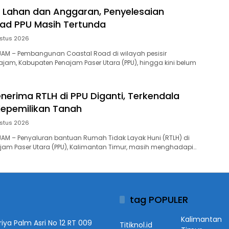
 Lahan dan Anggaran, Penyelesaian
ad PPU Masih Tertunda
stus 2026
NAJAM – Pembangunan Coastal Road di wilayah pesisir
am, Kabupaten Penajam Paser Utara (PPU), hingga kini belum
enerima RTLH di PPU Diganti, Terkendala
epemilikan Tanah
stus 2026
NAJAM – Penyaluran bantuan Rumah Tidak Layak Huni (RTLH) di
jam Paser Utara (PPU), Kalimantan Timur, masih menghadapi…
tag POPULER
Kalimantan
iya Palm Asri No 12 RT 009
Titiknol.id