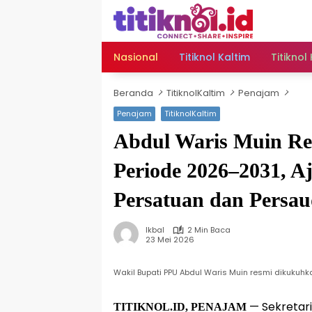
Langsung
ke
konten
Nasional
Titiknol Kaltim
Titiknol
Beranda
TitiknolKaltim
Penajam
Penajam
TitiknolKaltim
Abdul Waris Muin R
Periode 2026–2031, A
Persatuan dan Persa
Ikbal
2 Min Baca
23 Mei 2026
Wakil Bupati PPU Abdul Waris Muin resmi dikukuh
— Sekretar
TITIKNOL.ID, PENAJAM