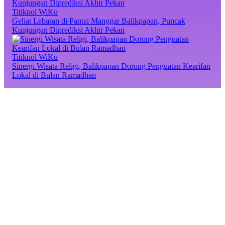
Titiknol WiKu
Geliat Lebaran di Pantai Manggar Balikpapan, Puncak
Kunjungan Diprediksi Akhir Pekan
Titiknol WiKu
Sinergi Wisata Religi, Balikpapan Dorong Penguatan Kearifan
Lokal di Bulan Ramadhan