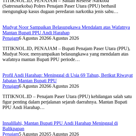
TITIKNOL.ID, PENAJAM – Satuan Reserse Narkoba
(Satresnarkoba) Polres Penajam Paser Utara (PPU) berhasil
mengungkap kasus dugaan peredaran narkotika jenis sabu…
Mudyat Noor Sampaikan Belasungkawa Mendalam atas Wafatnya
Mantan Bupati PPU Andi Harahap
Penajam
6 Agustus 2026
6 Agustus 2026
TITIKNOL.ID, PENAJAM – Bupati Penajam Paser Utara (PPU),
Mudyat Noor, menyampaikan belasungkawa yang mendalam atas
wafatnya mantan Bupati PPU periode…
Profil Andi Harahap: Meninggal di Usia 69 Tahun, Berikut Riwayat
Jabatan Mantan Bupati PPU
Penajam
6 Agustus 2026
6 Agustus 2026
TITIKNOL.ID – Penajam Paser Utara (PPU) kehilangan salah satu
figur penting dalam perjalanan sejarah daerahnya. Mantan Bupati
PPU Andi Harahap…
Innalillahi, Mantan Bupati PPU Andi Harahap Meninggal di
Balikpapan
Penajam
5 Agustus 2026
5 Agustus 2026