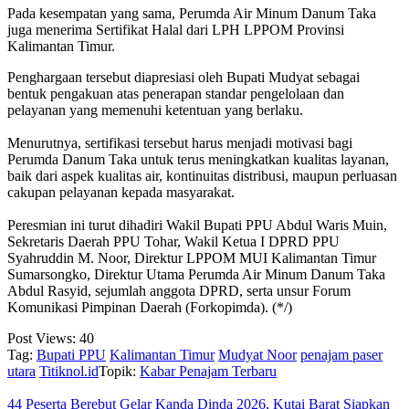
‎Pada kesempatan yang sama, Perumda Air Minum Danum Taka
juga menerima Sertifikat Halal dari LPH LPPOM Provinsi
Kalimantan Timur.
Penghargaan tersebut diapresiasi oleh Bupati Mudyat sebagai
bentuk pengakuan atas penerapan standar pengelolaan dan
pelayanan yang memenuhi ketentuan yang berlaku.
‎Menurutnya, sertifikasi tersebut harus menjadi motivasi bagi
Perumda Danum Taka untuk terus meningkatkan kualitas layanan,
baik dari aspek kualitas air, kontinuitas distribusi, maupun perluasan
cakupan pelayanan kepada masyarakat.
‎Peresmian ini turut dihadiri Wakil Bupati PPU Abdul Waris Muin,
Sekretaris Daerah PPU Tohar, Wakil Ketua I DPRD PPU
Syahruddin M. Noor, Direktur LPPOM MUI Kalimantan Timur
Sumarsongko, Direktur Utama Perumda Air Minum Danum Taka
Abdul Rasyid, sejumlah anggota DPRD, serta unsur Forum
Komunikasi Pimpinan Daerah (Forkopimda). (*/)
Post Views:
40
Tag:
Bupati PPU
Kalimantan Timur
Mudyat Noor
penajam paser
utara
Titiknol.id
Topik:
Kabar Penajam Terbaru
‎44 Peserta Berebut Gelar Kanda Dinda 2026, Kutai Barat Siapkan