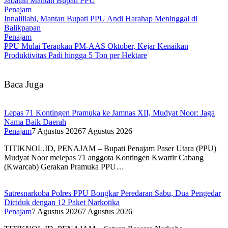
Jabatan Mantan Bupati PPU
Penajam
Innalillahi, Mantan Bupati PPU Andi Harahap Meninggal di
Balikpapan
Penajam
PPU Mulai Terapkan PM-AAS Oktober, Kejar Kenaikan
Produktivitas Padi hingga 5 Ton per Hektare
Baca Juga
Lepas 71 Kontingen Pramuka ke Jamnas XII, Mudyat Noor: Jaga
Nama Baik Daerah
Penajam
7 Agustus 2026
7 Agustus 2026
TITIKNOL.ID, PENAJAM – Bupati Penajam Paser Utara (PPU)
Mudyat Noor melepas 71 anggota Kontingen Kwartir Cabang
(Kwarcab) Gerakan Pramuka PPU…
Satresnarkoba Polres PPU Bongkar Peredaran Sabu, Dua Pengedar
Diciduk dengan 12 Paket Narkotika
Penajam
7 Agustus 2026
7 Agustus 2026