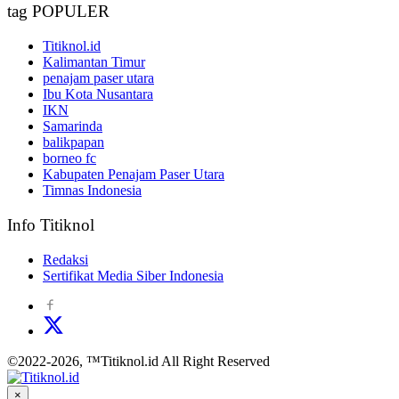
tag POPULER
Titiknol.id
Kalimantan Timur
penajam paser utara
Ibu Kota Nusantara
IKN
Samarinda
balikpapan
borneo fc
Kabupaten Penajam Paser Utara
Timnas Indonesia
Info Titiknol
Redaksi
Sertifikat Media Siber Indonesia
©2022-2026, ™Titiknol.id All Right Reserved
×