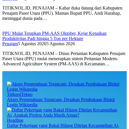
TITIKNOL.ID, PENAJAM – Kabar duka datang dari Kabupaten
Penajam Paser Utara (PPU). Mantan Bupati PPU, Andi Harahap,
meninggal dunia pada…
PPU Mulai Terapkan PM-AAS Oktober, Kejar Kenaikan
Produktivitas Padi hingga 5 Ton per Hektare
Penajam
5 Agustus 2026
5 Agustus 2026
TITIKNOL.ID, PENAJAM – Dinas Pertanian Kabupaten Penajam
Paser Utara (PPU) mulai menerapkan sistem Pertanian Modern-
Advanced Agriculture System (PM-AAS) di Kecamatan…
TitiknolTekno
Akses Pengetahuan Terancam, Desakan Pembukaan Blokir
Login Wikipedia
Headline
Daftar Pekerjaan yang Bakal Hilang Ditelan Kecanggihan Ai,