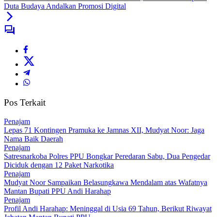
Duta Budaya Andalkan Promosi Digital
Pos Terkait
Penajam
Lepas 71 Kontingen Pramuka ke Jamnas XII, Mudyat Noor: Jaga
Nama Baik Daerah
Penajam
Satresnarkoba Polres PPU Bongkar Peredaran Sabu, Dua Pengedar
Diciduk dengan 12 Paket Narkotika
Penajam
Mudyat Noor Sampaikan Belasungkawa Mendalam atas Wafatnya
Mantan Bupati PPU Andi Harahap
Penajam
Profil Andi Harahap: Meninggal di Usia 69 Tahun, Berikut Riwayat