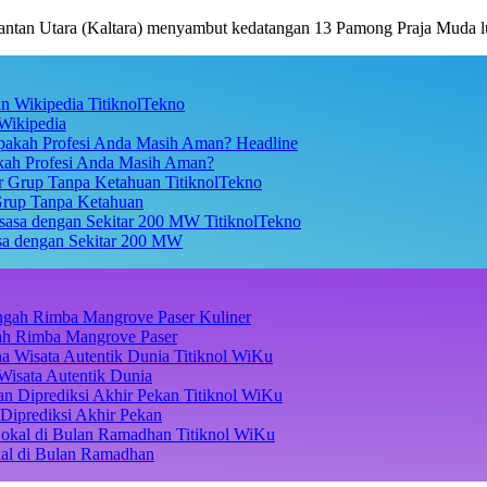
an Utara (Kaltara) menyambut kedatangan 13 Pamong Praja Muda lu
TitiknolTekno
Wikipedia
Headline
akah Profesi Anda Masih Aman?
TitiknolTekno
Grup Tanpa Ketahuan
TitiknolTekno
asa dengan Sekitar 200 MW
Kuliner
ngah Rimba Mangrove Paser
Titiknol WiKu
Wisata Autentik Dunia
Titiknol WiKu
Diprediksi Akhir Pekan
Titiknol WiKu
kal di Bulan Ramadhan