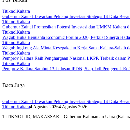
TitiknolKaltara
Gubernur Zainal Tawarkan Peluang Investasi Strategis 14 Duta Besar
TitiknolKaltara
Gubernur Zainal Promosikan Potensi Investasi dan UMKM Kaltara 
TitiknolKaltara
Wagub Buka Benuanta Economic Forum 2026, Perkuat Sinergi Hada
TitiknolKaltara
Wagub Ingkong Ala Minta Kesepakatan Kerja Sama Kaltara-Sabah d
TitiknolKaltara
Pemprov Kaltara Raih Penghargaan Nasional LKPP, Terbaik dalam P
TitiknolKaltara
Pemprov Kaltara Sambut 13 Lulusan IPDN, Siap Jadi Penggerak Refo
Baca Juga
Gubernur Zainal Tawarkan Peluang Investasi Strategis 14 Duta Besar
TitiknolKaltara
4 Agustus 2026
4 Agustus 2026
TITIKNOL.ID, MAKASSAR – Gubernur Kalimantan Utara (Kaltara) Za