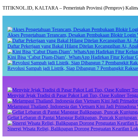
TITIKNOL.ID, KALTARA – Pemerintah Provinsi (Pemprov) Kalimant
Akses Pengetahuan Terancam, Desakan Pembukaan Blokir Login 
Daftar Pekerjaan yang Bakal Hilang Ditelan Kecanggihan Ai, Ap
Kini Bisa ‘Cabut Diam-Diam’, WhatsApp Hadirkan Fitur Keluar 
Revolusi Sampah jadi Listrik, Siap Dibangun 7 Pembangkit Raks
Menyisir Jejak Tradisi di Pasar Pakot Lati Tuo, Oase Kuliner Te
Melampaui Thailand, Indonesia dan Vietnam Kini Jadi Primadona 
Geliat Lebaran di Pantai Manggar Balikpapan, Puncak Kunjungan 
Sinergi Wisata Religi, Balikpapan Dorong Penguatan Kearifan Lo