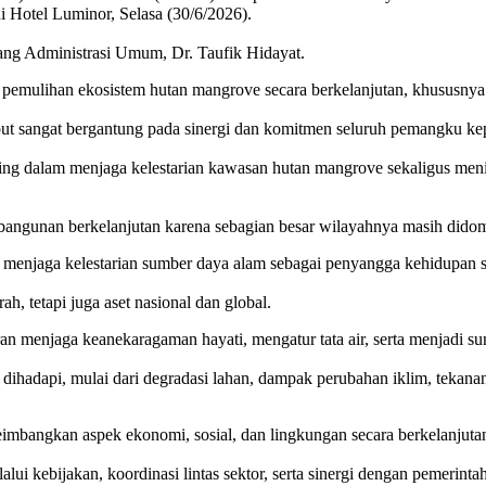
i Hotel Luminor, Selasa (30/6/2026).
dang Administrasi Umum, Dr. Taufik Hidayat.
n pemulihan ekosistem hutan mangrove secara berkelanjutan, khususn
ut sangat bergantung pada sinergi dan komitmen seluruh pemangku ke
ting dalam menjaga kelestarian kawasan hutan mangrove sekaligus meni
embangunan berkelanjutan karena sebagian besar wilayahnya masih dido
 menjaga kelestarian sumber daya alam sebagai penyangga kehidupan s
h, tetapi juga aset nasional dan global.
an menjaga keanekaragaman hayati, mengatur tata air, serta menjadi s
g dihadapi, mulai dari degradasi lahan, dampak perubahan iklim, teka
bangkan aspek ekonomi, sosial, dan lingkungan secara berkelanjuta
alui kebijakan, koordinasi lintas sektor, serta sinergi dengan pemerin