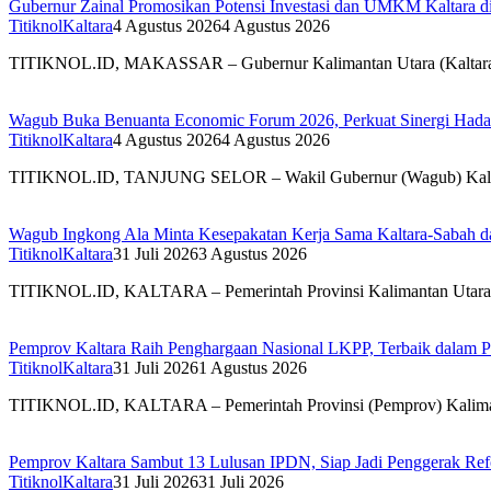
Gubernur Zainal Promosikan Potensi Investasi dan UMKM Kaltara 
TitiknolKaltara
4 Agustus 2026
4 Agustus 2026
TITIKNOL.ID, MAKASSAR – Gubernur Kalimantan Utara (Kaltara) Z
Wagub Buka Benuanta Economic Forum 2026, Perkuat Sinergi Hada
TitiknolKaltara
4 Agustus 2026
4 Agustus 2026
TITIKNOL.ID, TANJUNG SELOR – Wakil Gubernur (Wagub) Kalimant
Wagub Ingkong Ala Minta Kesepakatan Kerja Sama Kaltara-Sabah d
TitiknolKaltara
31 Juli 2026
3 Agustus 2026
TITIKNOL.ID, KALTARA – Pemerintah Provinsi Kalimantan Utara da
Pemprov Kaltara Raih Penghargaan Nasional LKPP, Terbaik dalam P
TitiknolKaltara
31 Juli 2026
1 Agustus 2026
TITIKNOL.ID, KALTARA – Pemerintah Provinsi (Pemprov) Kalimantan
Pemprov Kaltara Sambut 13 Lulusan IPDN, Siap Jadi Penggerak Refo
TitiknolKaltara
31 Juli 2026
31 Juli 2026