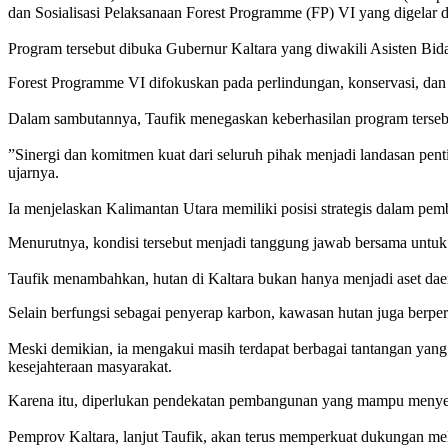
dan Sosialisasi Pelaksanaan Forest Programme (FP) VI yang digelar d
‎Program tersebut dibuka Gubernur Kaltara yang diwakili Asisten Bi
Forest Programme VI difokuskan pada perlindungan, konservasi, da
‎Dalam sambutannya, Taufik menegaskan keberhasilan program terseb
‎”Sinergi dan komitmen kuat dari seluruh pihak menjadi landasan pen
ujarnya.
‎Ia menjelaskan Kalimantan Utara memiliki posisi strategis dalam p
Menurutnya, kondisi tersebut menjadi tanggung jawab bersama untuk
‎Taufik menambahkan, hutan di Kaltara bukan hanya menjadi aset daera
Selain berfungsi sebagai penyerap karbon, kawasan hutan juga berper
‎Meski demikian, ia mengakui masih terdapat berbagai tantangan yan
kesejahteraan masyarakat.
Karena itu, diperlukan pendekatan pembangunan yang mampu menyeim
‎Pemprov Kaltara, lanjut Taufik, akan terus memperkuat dukungan mel