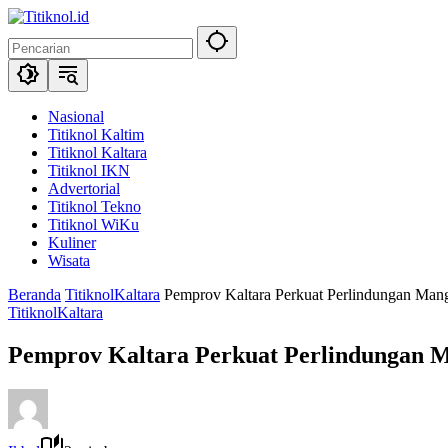
Langsung
ke
konten
Nasional
Titiknol Kaltim
Titiknol Kaltara
Titiknol IKN
Advertorial
Titiknol Tekno
Titiknol WiKu
Kuliner
Wisata
Beranda
TitiknolKaltara
Pemprov Kaltara Perkuat Perlindungan Mang
TitiknolKaltara
Pemprov Kaltara Perkuat Perlindungan M