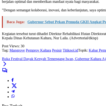
berjalan optimal dan memberikan manfaat nyata bagi masyarakat.
‎”Dengan semangat kolaborasi, inovasi, dan keberlanjutan, saya opti
Baca Juga:
Gubernur Sebut Pekan Pemuda GKII Angkat 
Kegiatan tersebut turut dihadiri Direktur Rehabilitasi Hutan Direkt
Kepala Dinas Kehutanan Kaltara, Nur Laila. (Advertorial/dkisp)
Post Views:
30
Tag:
Mangrove
Pemprov Kaltara
Pesisir
Titiknol.id
Topik:
Kabar Pemp
Buka Festival Dayak Kenyah Temengang Iwan, Gubernur Kaltara Aj
Pos Terkait