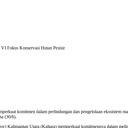
 VI Fokus Konservasi Hutan Pesisir
mperkuat komitmen dalam perlindungan dan pengelolaan ekosistem man
a (30/6).
rov) Kalimantan Utara (Kaltara) memperkuat komitmennya dalam meli