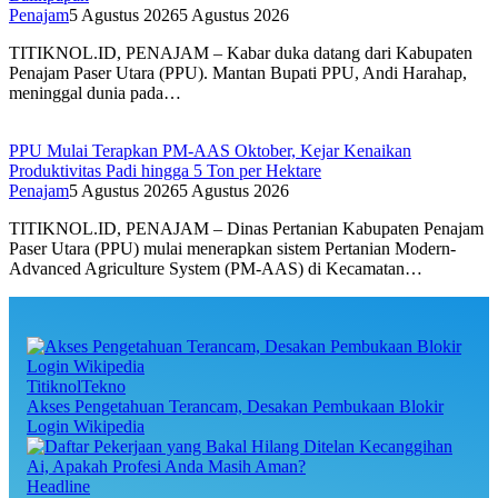
Penajam
5 Agustus 2026
5 Agustus 2026
TITIKNOL.ID, PENAJAM – Kabar duka datang dari Kabupaten
Penajam Paser Utara (PPU). Mantan Bupati PPU, Andi Harahap,
meninggal dunia pada…
PPU Mulai Terapkan PM-AAS Oktober, Kejar Kenaikan
Produktivitas Padi hingga 5 Ton per Hektare
Penajam
5 Agustus 2026
5 Agustus 2026
TITIKNOL.ID, PENAJAM – Dinas Pertanian Kabupaten Penajam
Paser Utara (PPU) mulai menerapkan sistem Pertanian Modern-
Advanced Agriculture System (PM-AAS) di Kecamatan…
TitiknolTekno
Akses Pengetahuan Terancam, Desakan Pembukaan Blokir
Login Wikipedia
Headline