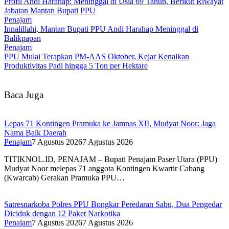
Profil Andi Harahap: Meninggal di Usia 69 Tahun, Berikut Riwayat
Jabatan Mantan Bupati PPU
Penajam
Innalillahi, Mantan Bupati PPU Andi Harahap Meninggal di
Balikpapan
Penajam
PPU Mulai Terapkan PM-AAS Oktober, Kejar Kenaikan
Produktivitas Padi hingga 5 Ton per Hektare
Baca Juga
Lepas 71 Kontingen Pramuka ke Jamnas XII, Mudyat Noor: Jaga
Nama Baik Daerah
Penajam
7 Agustus 2026
7 Agustus 2026
TITIKNOL.ID, PENAJAM – Bupati Penajam Paser Utara (PPU)
Mudyat Noor melepas 71 anggota Kontingen Kwartir Cabang
(Kwarcab) Gerakan Pramuka PPU…
Satresnarkoba Polres PPU Bongkar Peredaran Sabu, Dua Pengedar
Diciduk dengan 12 Paket Narkotika
Penajam
7 Agustus 2026
7 Agustus 2026