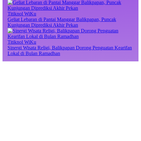
Titiknol WiKu
Geliat Lebaran di Pantai Manggar Balikpapan, Puncak
Kunjungan Diprediksi Akhir Pekan
Titiknol WiKu
Sinergi Wisata Religi, Balikpapan Dorong Penguatan Kearifan
Lokal di Bulan Ramadhan