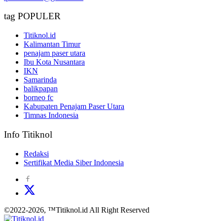
tag POPULER
Titiknol.id
Kalimantan Timur
penajam paser utara
Ibu Kota Nusantara
IKN
Samarinda
balikpapan
borneo fc
Kabupaten Penajam Paser Utara
Timnas Indonesia
Info Titiknol
Redaksi
Sertifikat Media Siber Indonesia
©2022-2026, ™Titiknol.id All Right Reserved