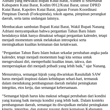
Adriani yang mewakili Bupati Kutai Barat, Asisten II Sekretariat
Kabupaten Kutai Barat, Kodim 0912/Kutai Barat, unsur DPRD
Kutai Barat, Kapolres Kutai Barat, jajaran Forum Koordinasi
Pimpinan Daerah (Forkopimda), tokoh agama, pimpinan perangkat
daerah, serta tamu undangan lainnya.
Membacakan sambutan Bupati Kutai Barat, Wakil Bupati Nanang
Adriani menyampaikan bahwa pergantian Tahun Baru Islam
hendaknya tidak hanya dimaknai sebagai pergantian kalender, tetapi
menjadi momentum untuk melakukan introspeksi serta
meningkatkan kualitas keimanan dan ketakwaan.
“Pergantian Tahun Baru Islam bukan sekadar perubahan angka pada
kalender, tetapi menjadi momentum bagi kita semua untuk
mengevaluasi diri, memperbaiki kualitas iman, takwa, dan
mempersiapkan diri menjadi pribadi yang lebih baik,” ujar Nanang.
Menurutnya, semangat hijrah yang diwariskan Rasulullah SAW
harus menjadi inspirasi dalam kehidupan sehari-hari, termasuk
dalam mendukung pembangunan daerah melalui peningkatan
integritas, etos kerja, dan semangat kebersamaan.
“Semangat hijrah harus kita maknai sebagai perubahan dari kondisi
yang kurang baik menuju kondisi yang lebih baik. Dalam konteks
pembangunan daerah, semangat itu diwujudkan melalui peningkatan
kinerja, integritas, dan gotong royong demi kemajuan Kabupaten