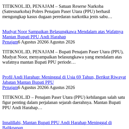
TITIKNOL.ID, PENAJAM – Satuan Reserse Narkoba
(Satresnarkoba) Polres Penajam Paser Utara (PPU) berhasil
mengungkap kasus dugaan peredaran narkotika jenis sabu…
Mudyat Noor Sampaikan Belasungkawa Mendalam atas Wafatnya
Mantan Bupati PPU Andi Harahap
Penajam
6 Agustus 2026
6 Agustus 2026
TITIKNOL.ID, PENAJAM – Bupati Penajam Paser Utara (PPU),
Mudyat Noor, menyampaikan belasungkawa yang mendalam atas
wafatnya mantan Bupati PPU periode…
Profil Andi Harahap: Meninggal di Usia 69 Tahun, Berikut Riwayat
Jabatan Mantan Bupati PPU
Penajam
6 Agustus 2026
6 Agustus 2026
TITIKNOL.ID – Penajam Paser Utara (PPU) kehilangan salah satu
figur penting dalam perjalanan sejarah daerahnya. Mantan Bupati
PPU Andi Harahap…
Innalillahi, Mantan Bupati PPU Andi Harahap Meninggal di
Balikpapan