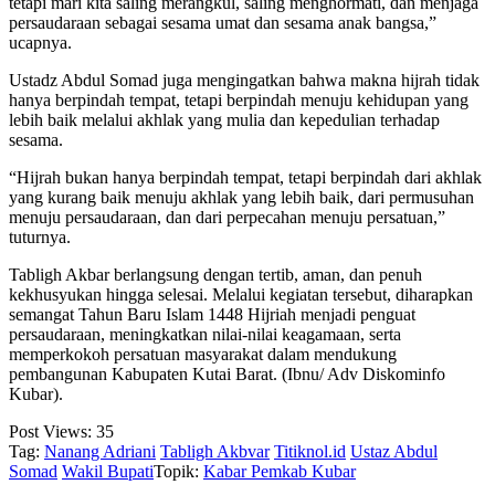
tetapi mari kita saling merangkul, saling menghormati, dan menjaga
persaudaraan sebagai sesama umat dan sesama anak bangsa,”
ucapnya.
Ustadz Abdul Somad juga mengingatkan bahwa makna hijrah tidak
hanya berpindah tempat, tetapi berpindah menuju kehidupan yang
lebih baik melalui akhlak yang mulia dan kepedulian terhadap
sesama.
“Hijrah bukan hanya berpindah tempat, tetapi berpindah dari akhlak
yang kurang baik menuju akhlak yang lebih baik, dari permusuhan
menuju persaudaraan, dan dari perpecahan menuju persatuan,”
tuturnya.
Tabligh Akbar berlangsung dengan tertib, aman, dan penuh
kekhusyukan hingga selesai. Melalui kegiatan tersebut, diharapkan
semangat Tahun Baru Islam 1448 Hijriah menjadi penguat
persaudaraan, meningkatkan nilai-nilai keagamaan, serta
memperkokoh persatuan masyarakat dalam mendukung
pembangunan Kabupaten Kutai Barat. (Ibnu/ Adv Diskominfo
Kubar).
Post Views:
35
Tag:
Nanang Adriani
Tabligh Akbvar
Titiknol.id
Ustaz Abdul
Somad
Wakil Bupati
Topik:
Kabar Pemkab Kubar