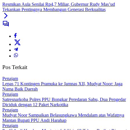
Resmikan Aula Senilai Rp4,7 Miliar, Gubernur Rudy Mas’ud
Tekankan Pentingnya Membangun Generasi Berkualitas
Pos Terkait
Penajam
Lepas 71 Kontingen Pramuka ke Jamnas XII, Mudyat Noor: Jaga
Nama Baik Daerah
Penajam
Satresnarkoba Polres PPU Bongkar Peredaran Sabu, Dua Pengedar
Diciduk dengan 12 Paket Narkotika
Penajam
Mudyat Noor Sampaikan Belasungkawa Mendalam atas Wafatnya
Mantan Bupati PPU Andi Harahap
Penajam