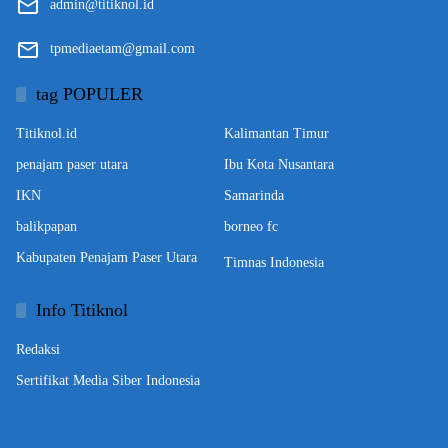
admin@titiknol.id
tpmediaetam@gmail.com
tag POPULER
Titiknol.id
Kalimantan Timur
penajam paser utara
Ibu Kota Nusantara
IKN
Samarinda
balikpapan
borneo fc
Kabupaten Penajam Paser Utara
Timnas Indonesia
Info Titiknol
Redaksi
Sertifikat Media Siber Indonesia