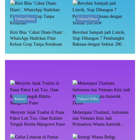
TitiknolTekno
TitiknolTekno
Kini Bisa ‘Cabut Diam-Diam’,
Revolusi Sampah jadi Listrik,
WhatsApp Hadirkan Fitur
Siap Dibangun 7 Pembangkit
Keluar Grup Tanpa Ketahuan
Raksasa dengan Sekitar 200
MW
Kuliner
Titiknol WiKu
Menyisir Jejak Tradisi di Pasar
Melampaui Thailand, Indonesia
Pakot Lati Tuo, Oase Kuliner
dan Vietnam Kini Jadi
Tengah Rimba Mangrove Paser
Primadona Wisata Autentik
Dunia