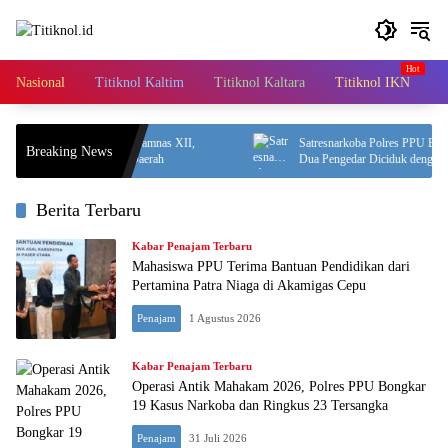
Langsung
ke
konten
Nasional
Titiknol Kaltim
Titiknol Kaltara
Titiknol IKN
A
Kontingen Pramuka ke Jamnas XII,
Satresnarkoba Polres PPU Bongkar P
Breaking News
or: Jaga Nama Baik Daerah
Dua Pengedar Diciduk dengan 12 Pak
Berita Terbaru
Kabar Penajam Terbaru
Mahasiswa PPU Terima Bantuan Pendidikan dari
Pertamina Patra Niaga di Akamigas Cepu
Penajam
1 Agustus 2026
Kabar Penajam Terbaru
Operasi Antik Mahakam 2026, Polres PPU Bongkar
19 Kasus Narkoba dan Ringkus 23 Tersangka
Penajam
31 Juli 2026