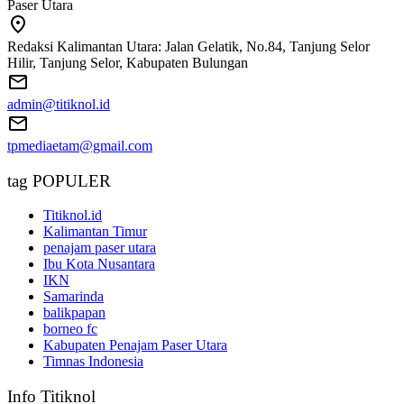
Paser Utara
Redaksi Kalimantan Utara: Jalan Gelatik, No.84, Tanjung Selor
Hilir, Tanjung Selor, Kabupaten Bulungan
admin@titiknol.id
tpmediaetam@gmail.com
tag POPULER
Titiknol.id
Kalimantan Timur
penajam paser utara
Ibu Kota Nusantara
IKN
Samarinda
balikpapan
borneo fc
Kabupaten Penajam Paser Utara
Timnas Indonesia
Info Titiknol