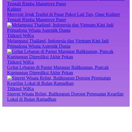
Kuliner
Menyisir Jejak Tradisi di Pasar Pakot Lati Tuo, Oase Kuliner
Tengah Rimba Mangrove Paser
Titiknol WiKu
Melampaui Thailand, Indonesia dan Vietnam Kini Jadi
Primadona Wisata Autentik Dunia
Titiknol WiKu
Geliat Lebaran di Pantai Manggar Balikpapan, Puncak
Kunjungan Diprediksi Akhir Pekan
Titiknol WiKu
Sinergi Wisata Religi, Balikpapan Dorong Penguatan Kearifan
Lokal di Bulan Ramadhan