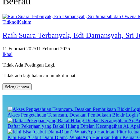
Beerau
TitiknolKaltim
Raih Suara Terbanyak, Edi Damansyah, Sri 
11 Februari 2025
11 Februari 2025
Ikbal
Tidak Ada Postingan Lagi.
Tidak ada lagi halaman untuk dimuat.
Selengkapnya
Akses Pengetahuan Terancam, Desakan Pembukaan Blokir Login 
Daftar Pekerjaan yang Bakal Hilang Ditelan Kecanggihan Ai, Ap
Kini Bisa ‘Cabut Diam-Diam’, WhatsApp Hadirkan Fitur Keluar 