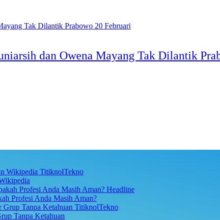
Juniarsih dan Owena Mayang Tak Dilantik Pra
TitiknolTekno
Wikipedia
Headline
akah Profesi Anda Masih Aman?
TitiknolTekno
Grup Tanpa Ketahuan