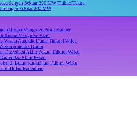
TitiknolTekno
asa dengan Sekitar 200 MW
Kuliner
ngah Rimba Mangrove Paser
Titiknol WiKu
Wisata Autentik Dunia
Titiknol WiKu
Diprediksi Akhir Pekan
Titiknol WiKu
kal di Bulan Ramadhan