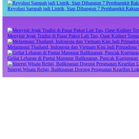
Revolusi Sampah jadi Listrik, Siap Dibangun 7 Pembangkit Raks
Menyisir Jejak Tradisi di Pasar Pakot Lati Tuo, Oase Kuliner Te
Melampaui Thailand, Indonesia dan Vietnam Kini Jadi Primadona 
Geliat Lebaran di Pantai Manggar Balikpapan, Puncak Kunjungan 
Sinergi Wisata Religi, Balikpapan Dorong Penguatan Kearifan Lo