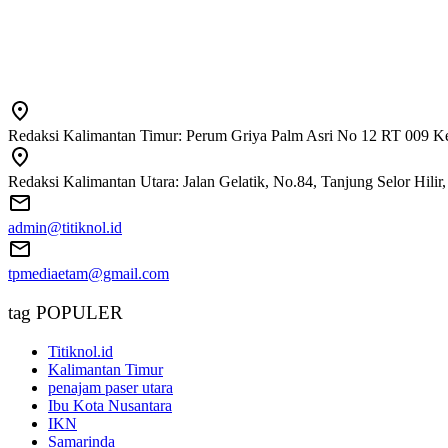
Redaksi Kalimantan Timur: Perum Griya Palm Asri No 12 RT 009 Ke
Redaksi Kalimantan Utara: Jalan Gelatik, No.84, Tanjung Selor Hili
admin@titiknol.id
tpmediaetam@gmail.com
tag POPULER
Titiknol.id
Kalimantan Timur
penajam paser utara
Ibu Kota Nusantara
IKN
Samarinda