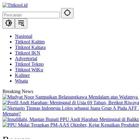
Langsung
ke
konten
Nasional
Titiknol Kaltim
Titiknol Kaltara
Titiknol IKN
Advertorial
Titiknol Tekno
Titiknol WiKu
Kuliner
Wisata
Breaking News
Menang?