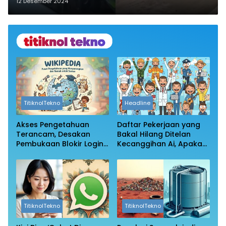
Orang Luka Ringan
12 Desember 2024
TitiknolTekno
Headline
Akses Pengetahuan
Daftar Pekerjaan yang
Terancam, Desakan
Bakal Hilang Ditelan
Pembukaan Blokir Login
Kecanggihan Ai, Apakah
Wikipedia
Profesi Anda Masih
Aman?
TitiknolTekno
TitiknolTekno