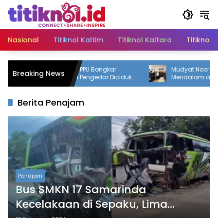
Langsung
ke
konten
Nasional
Titiknol Kaltim
Titiknol Kaltara
Titiknol 
atresnarkoba Polres PPU Bongkar
Mudyat Noor Sampai
Breaking News
eredaran Sabu, Dua Pengedar Diciduk
Mendalam atas Wafa
engan 12 Paket Narkotika
Bupati PPU Andi Hara
Berita Penajam
Penajam
Bus SMKN 17 Samarinda
Kecelakaan di Sepaku, Lima