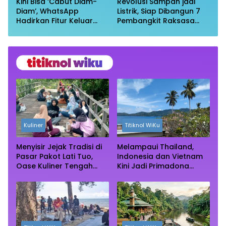
Kini Bisa ‘Cabut Diam-
Revolusi Sampah jadi
Diam’, WhatsApp
Listrik, Siap Dibangun 7
Hadirkan Fitur Keluar
Pembangkit Raksasa
Grup Tanpa Ketahuan
dengan Sekitar 200 MW
Kuliner
Titiknol WiKu
Menyisir Jejak Tradisi di
Melampaui Thailand,
Pasar Pakot Lati Tuo,
Indonesia dan Vietnam
Oase Kuliner Tengah
Kini Jadi Primadona
Rimba Mangrove Paser
Wisata Autentik Dunia