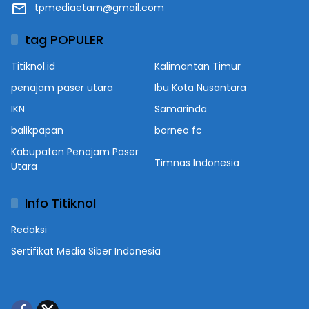
tpmediaetam@gmail.com
tag POPULER
Titiknol.id
Kalimantan Timur
penajam paser utara
Ibu Kota Nusantara
IKN
Samarinda
balikpapan
borneo fc
Kabupaten Penajam Paser
Timnas Indonesia
Utara
Info Titiknol
Redaksi
Sertifikat Media Siber Indonesia