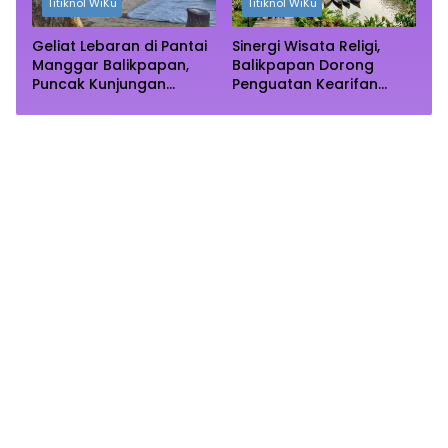
Titiknol WiKu
Titiknol WiKu
Geliat Lebaran di Pantai
Sinergi Wisata Religi,
Manggar Balikpapan,
Balikpapan Dorong
Puncak Kunjungan
Penguatan Kearifan
Diprediksi Akhir Pekan
Lokal di Bulan
Ramadhan