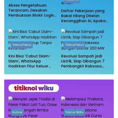
Akses Pengetahuan
Terancam, Desakan
Daftar Pekerjaan yang
Pembukaan Blokir Login
Bakal Hilang Ditelan
Wikipedia
Kecanggihan Ai, Apakah
Profesi Anda Masih
Aman?
TitiknolTekno
TitiknolTekno
Kini Bisa ‘Cabut Diam-
Revolusi Sampah jadi
Diam’, WhatsApp
Listrik, Siap Dibangun 7
Hadirkan Fitur Keluar
Pembangkit Raksasa
Grup Tanpa Ketahuan
dengan Sekitar 200 MW
Kuliner
Titiknol WiKu