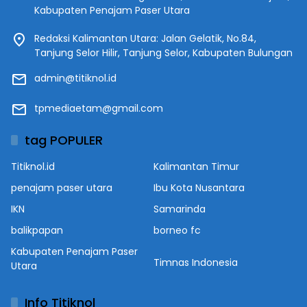
Kabupaten Penajam Paser Utara
Redaksi Kalimantan Utara: Jalan Gelatik, No.84,
Tanjung Selor Hilir, Tanjung Selor, Kabupaten Bulungan
admin@titiknol.id
tpmediaetam@gmail.com
tag POPULER
Titiknol.id
Kalimantan Timur
penajam paser utara
Ibu Kota Nusantara
IKN
Samarinda
balikpapan
borneo fc
Kabupaten Penajam Paser
Timnas Indonesia
Utara
Info Titiknol