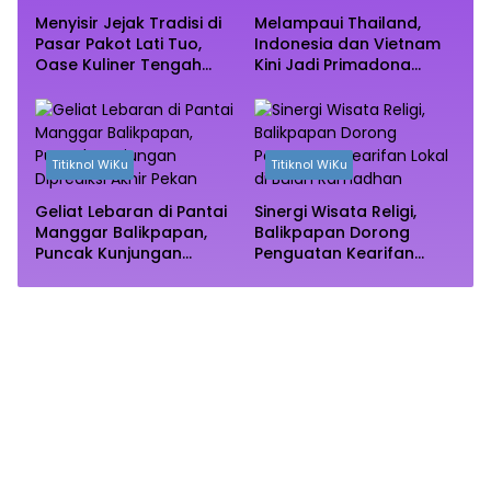
Menyisir Jejak Tradisi di
Melampaui Thailand,
Pasar Pakot Lati Tuo,
Indonesia dan Vietnam
Oase Kuliner Tengah
Kini Jadi Primadona
Rimba Mangrove Paser
Wisata Autentik Dunia
Titiknol WiKu
Titiknol WiKu
Geliat Lebaran di Pantai
Sinergi Wisata Religi,
Manggar Balikpapan,
Balikpapan Dorong
Puncak Kunjungan
Penguatan Kearifan
Diprediksi Akhir Pekan
Lokal di Bulan
Ramadhan