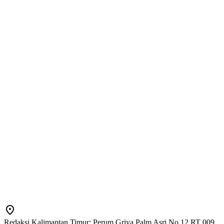
Redaksi Kalimantan Timur: Perum Griya Palm Asri No 12 RT 009