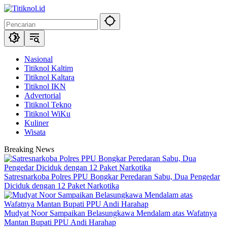
Langsung
ke
konten
Nasional
Titiknol Kaltim
Titiknol Kaltara
Titiknol IKN
Advertorial
Titiknol Tekno
Titiknol WiKu
Kuliner
Wisata
Breaking News
Satresnarkoba Polres PPU Bongkar Peredaran Sabu, Dua Pengedar
Diciduk dengan 12 Paket Narkotika
Mudyat Noor Sampaikan Belasungkawa Mendalam atas Wafatnya
Mantan Bupati PPU Andi Harahap