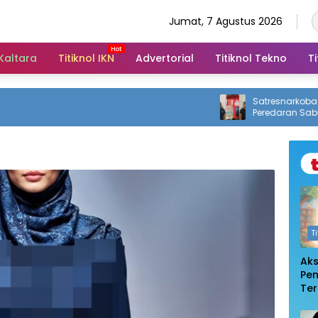
Jumat, 7 Agustus 2026
 Kaltara
Titiknol IKN
Advertorial
Titiknol Tekno
Ti
Satresnarkoba Polres
Peredaran Sabu, Dua
dengan 12 Paket Nark
T
Ak
Pe
Te
De
Pem