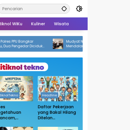
tiknol WiKu
Kuliner
Wisata
 PPU Bongkar
Mudyat Noor Sampaikan Belasungkawa
 Pengedar Diciduk
Mendalam atas Wafatnya Mantan
otika
Bupati PPU Andi Harahap
itiknolTekno
Headline
ses
Daftar Pekerjaan
ngetahuan
yang Bakal Hilang
rancam,
Ditelan
sakan
Kecanggihan Ai,
bukaan Blokir
Apakah Profesi