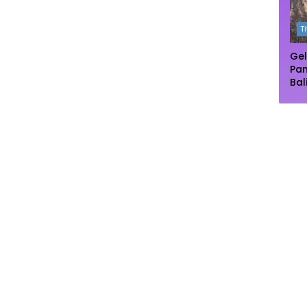
Ma
T
Gel
Pa
Bal
Pu
Dip
Pe