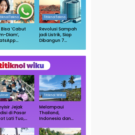
in Wikipedia
Anda Masih
Aman?
itiknolTekno
TitiknolTekno
i Bisa ‘Cabut
Revolusi Sampah
m-Diam’,
jadi Listrik, Siap
atsApp
Dibangun 7
irkan Fitur
Pembangkit
uar Grup
Raksasa dengan
npa Ketahuan
Sekitar 200 MW
uliner
Titiknol WiKu
yisir Jejak
Melampaui
disi di Pasar
Thailand,
ot Lati Tuo,
Indonesia dan
e Kuliner
Vietnam Kini Jadi
ngah Rimba
Primadona Wisata