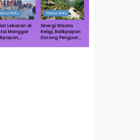
ngrove Paser
Autentik Dunia
itiknol WiKu
Titiknol WiKu
iat Lebaran di
Sinergi Wisata
ntai Manggar
Religi, Balikpapan
ikpapan,
Dorong Penguatan
ncak Kunjungan
Kearifan Lokal di
rediksi Akhir
Bulan Ramadhan
kan