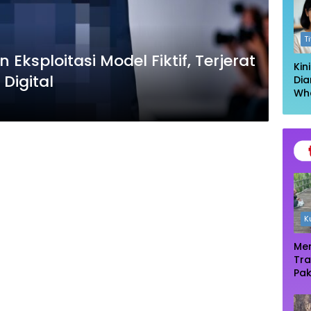
Log
T
Eksploitasi Model Fiktif, Terjerat
Kin
Digital
Dia
Wh
Had
Kel
Ta
K
Men
Tra
Pak
Oas
Te