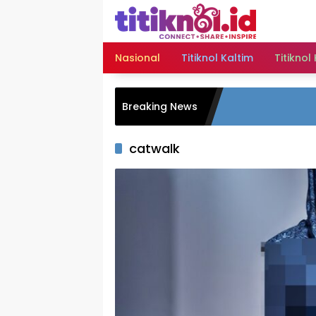
Langsung
ke
konten
Nasional
Titiknol Kaltim
Titiknol
Breaking News
catwalk