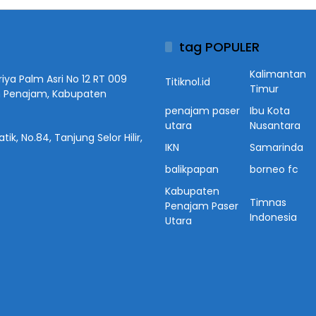
tag POPULER
Kalimantan
iya Palm Asri No 12 RT 009
Titiknol.id
Timur
n Penajam, Kabupaten
penajam paser
Ibu Kota
utara
Nusantara
ik, No.84, Tanjung Selor Hilir,
IKN
Samarinda
balikpapan
borneo fc
Kabupaten
Timnas
Penajam Paser
Indonesia
Utara