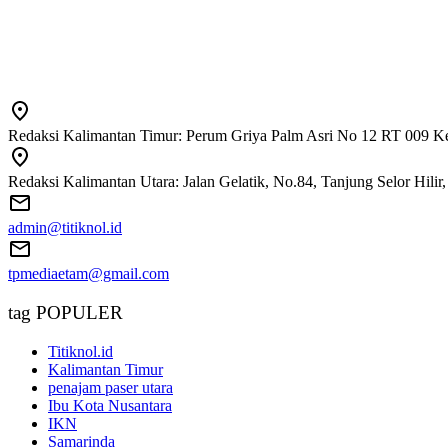
Redaksi Kalimantan Timur: Perum Griya Palm Asri No 12 RT 009 Ke
Redaksi Kalimantan Utara: Jalan Gelatik, No.84, Tanjung Selor Hili
admin@titiknol.id
tpmediaetam@gmail.com
tag POPULER
Titiknol.id
Kalimantan Timur
penajam paser utara
Ibu Kota Nusantara
IKN
Samarinda