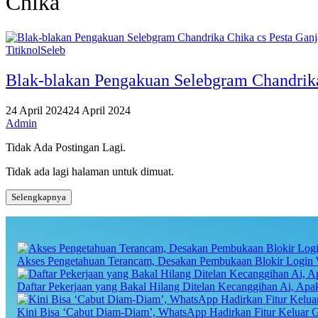
Chika
TitiknolSeleb
Blak-blakan Pengakuan Selebgram Chandrika 
24 April 2024
24 April 2024
Admin
Tidak Ada Postingan Lagi.
Tidak ada lagi halaman untuk dimuat.
Selengkapnya
Akses Pengetahuan Terancam, Desakan Pembukaan Blokir Login 
Daftar Pekerjaan yang Bakal Hilang Ditelan Kecanggihan Ai, Ap
Kini Bisa ‘Cabut Diam-Diam’, WhatsApp Hadirkan Fitur Keluar 