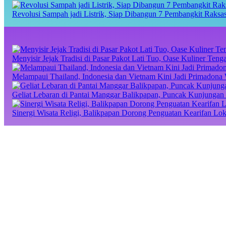
Revolusi Sampah jadi Listrik, Siap Dibangun 7 Pembangkit Raks
Menyisir Jejak Tradisi di Pasar Pakot Lati Tuo, Oase Kuliner Te
Melampaui Thailand, Indonesia dan Vietnam Kini Jadi Primadona 
Geliat Lebaran di Pantai Manggar Balikpapan, Puncak Kunjungan 
Sinergi Wisata Religi, Balikpapan Dorong Penguatan Kearifan Lo