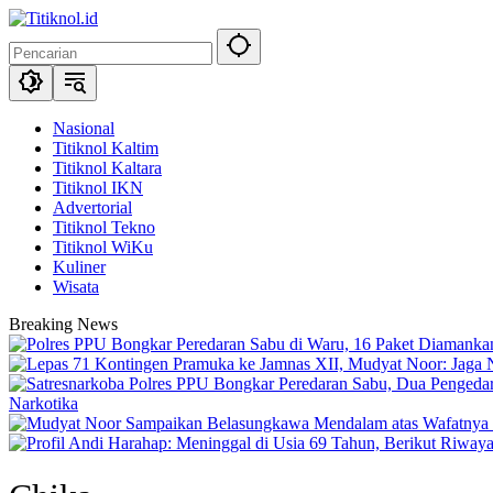
Langsung
ke
konten
Nasional
Titiknol Kaltim
Titiknol Kaltara
Titiknol IKN
Advertorial
Titiknol Tekno
Titiknol WiKu
Kuliner
Wisata
Breaking News
Narkotika