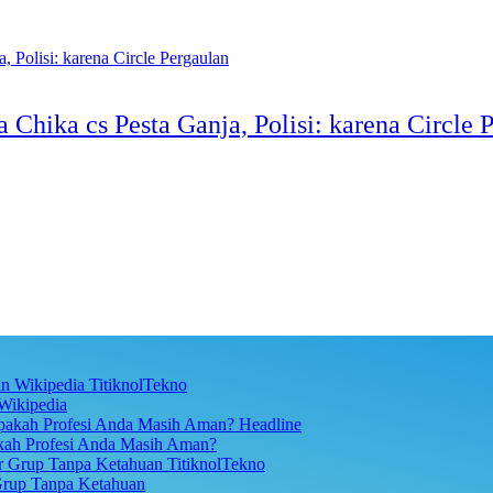
Chika cs Pesta Ganja, Polisi: karena Circle 
TitiknolTekno
Wikipedia
Headline
akah Profesi Anda Masih Aman?
TitiknolTekno
Grup Tanpa Ketahuan