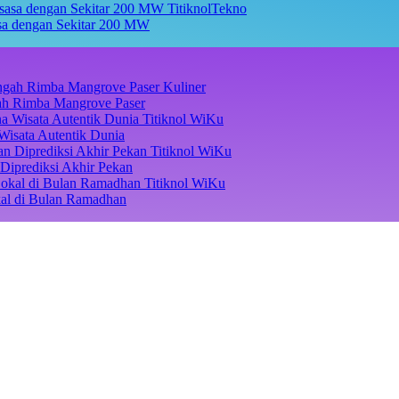
TitiknolTekno
asa dengan Sekitar 200 MW
Kuliner
ngah Rimba Mangrove Paser
Titiknol WiKu
Wisata Autentik Dunia
Titiknol WiKu
Diprediksi Akhir Pekan
Titiknol WiKu
kal di Bulan Ramadhan